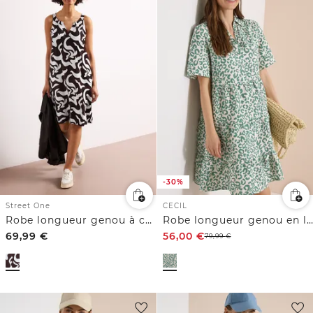
-30%
Street One
CECIL
Robe longueur genou à col fendu en lin
Robe longueur genou en lin mélangé avec imprimé
69,99
€
56,00
€
79,99
€