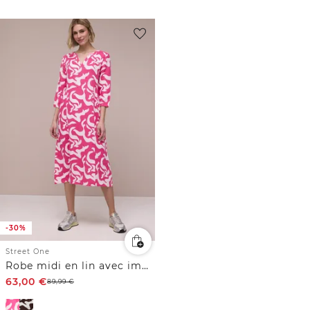
-30%
Street One
Robe midi en lin avec imprimé
63,00
€
89,99
€