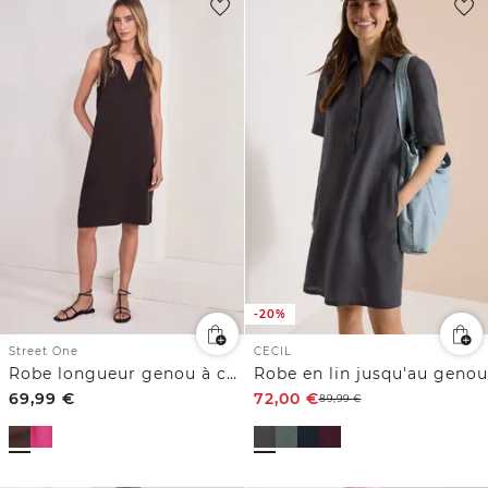
-20%
Street One
CECIL
Robe longueur genou à col fendu en lin
Robe en lin jusqu'au genou
69,99
€
72,00
€
89,99
€