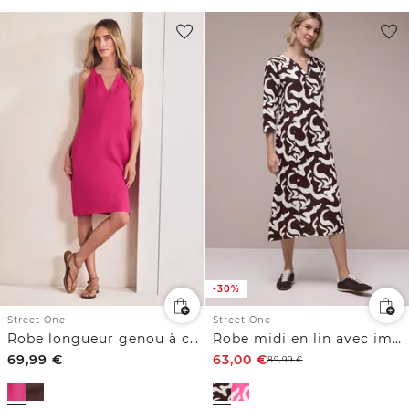
-30%
Street One
Street One
Robe longueur genou à col fendu en lin
Robe midi en lin avec imprimé
69,99
€
63,00
€
89,99
€