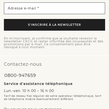
Adresse e-mail *
S'INSCRIRE À LA NEWSLETTER
En m'inscrivant, je confirme que je souhaite recevoir la
newsletter CECIL et rester informée des nouveautés et des
promotions par e-mail. Ce consentement peut être
révoqué à tout moment.
Contactez-nous
0800-947659
Service d'assistance téléphonique
Lun.-ven. 10 h 00 – 16 h 00
Tarif de réseau fixe régulier de votre opérateur téléphonique, tarif
de téléphonie mobile éventuellement différent.