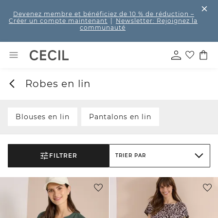
Devenez membre et bénéficiez de 10 % de réduction
–
Créer un compte maintenant
|
Newsletter: Rejoignez la
communauté
Robes en lin
Blouses en lin
Pantalons en lin
FILTRER
TRIER PAR