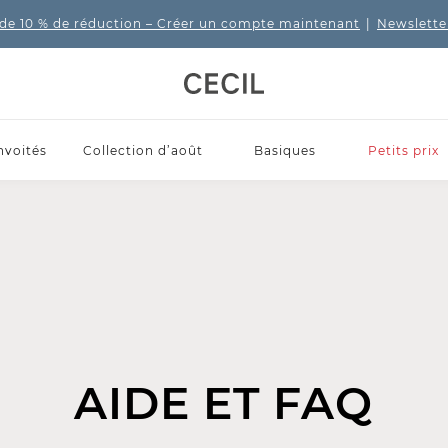
de 10 % de réduction
– Créer un compte maintenant
|
Newslette
nvoités
Collection d’août
Basiques
Petits prix
AIDE ET FAQ