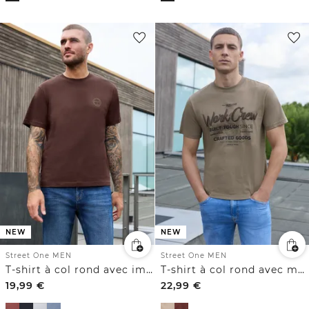
NEW
NEW
Street One MEN
Street One MEN
T-shirt à col rond avec imprimé sur la poitrine
T-shirt à col rond avec motif typographique
19,99
€
22,99
€