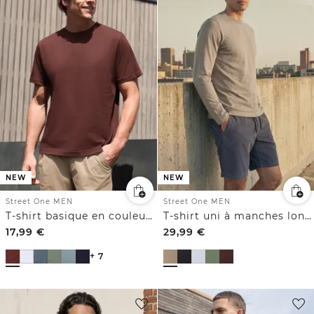
NEW
NEW
Street One MEN
Street One MEN
T-shirt basique en couleur unie
T-shirt uni à manches longues et col rond
17,99
€
29,99
€
+ 7