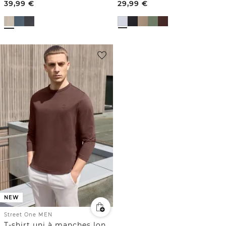
39,99
€
29,99
€
NEW
Street One MEN
T-shirt uni à manches longues et col rond