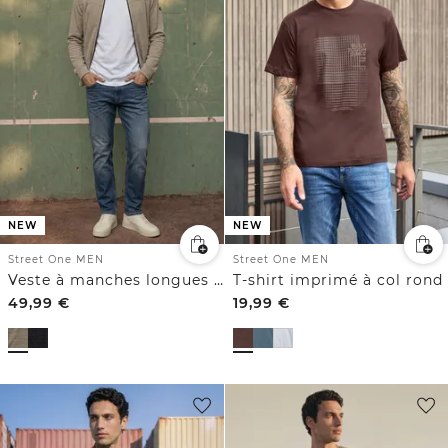
NEW
NEW
Street One MEN
Street One MEN
Veste à manches longues et col montant
T-shirt imprimé à col rond
49,99
€
19,99
€