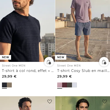
NEW
NEW
Street One MEN
Street One MEN
T-shirt à col rond, effet « space-dye »
T-shirt Cosy Slub en maille texturée
29,99
€
29,99
€