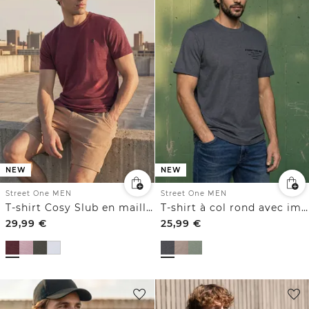
NEW
NEW
Street One MEN
Street One MEN
T-shirt Cosy Slub en maille texturée
T-shirt à col rond avec imprimé sur la poitrine
29,99
€
25,99
€