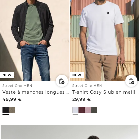
NEW
NEW
Street One MEN
Street One MEN
Veste à manches longues et col montant
T-shirt Cosy Slub en maille texturée
49,99
€
29,99
€