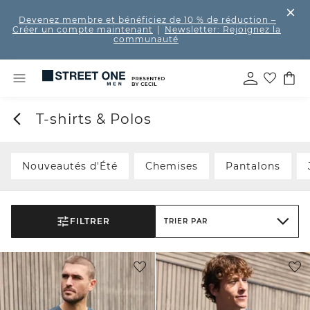
Devenez membre et bénéficiez de 10 % de réduction
–
Créer un compte maintenant
|
Newsletter: Rejoignez la
communauté
T-shirts & Polos
Nouveautés d'Été
Chemises
Pantalons
FILTRER
TRIER PAR