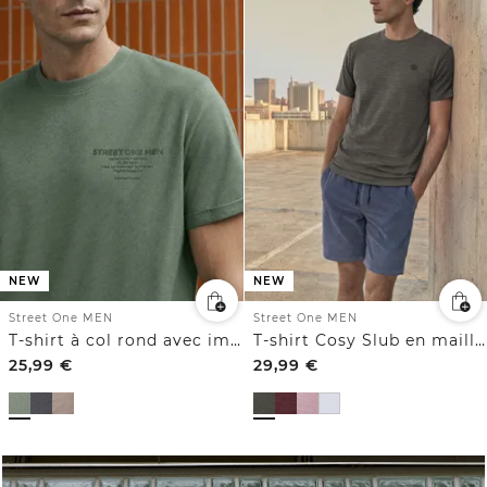
NEW
NEW
Street One MEN
Street One MEN
T-shirt à col rond avec imprimé sur la poitrine
T-shirt Cosy Slub en maille texturée
25,99
€
29,99
€