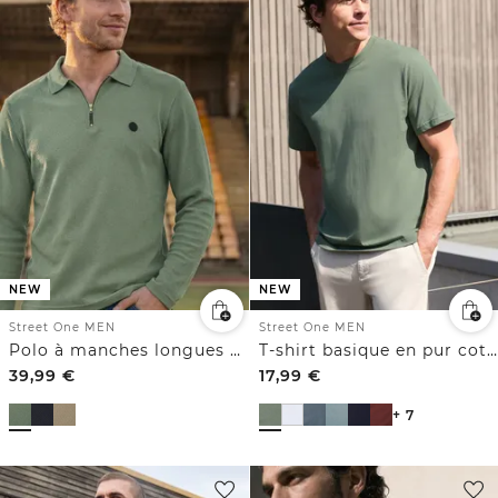
NEW
NEW
Street One MEN
Street One MEN
Polo à manches longues avec fermeture éclair
T-shirt basique en pur coton
39,99
€
17,99
€
+ 7