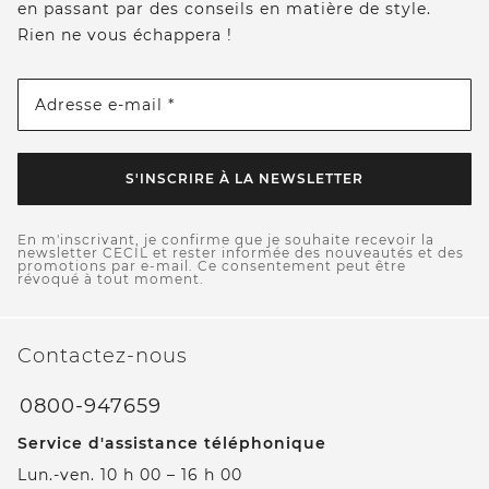
en passant par des conseils en matière de style.
Rien ne vous échappera !
Adresse e-mail *
S'INSCRIRE À LA NEWSLETTER
En m'inscrivant, je confirme que je souhaite recevoir la
newsletter CECIL et rester informée des nouveautés et des
promotions par e-mail. Ce consentement peut être
révoqué à tout moment.
Contactez-nous
0800-947659
Service d'assistance téléphonique
Lun.-ven. 10 h 00 – 16 h 00