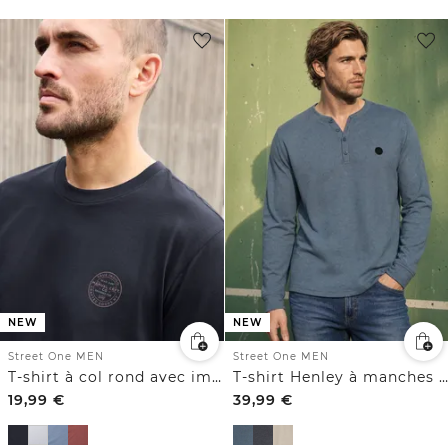
NEW
NEW
Street One MEN
Street One MEN
T-shirt à col rond avec imprimé sur la poitrine
T-shirt Henley à manches longues, effet chiné
19,99
€
39,99
€