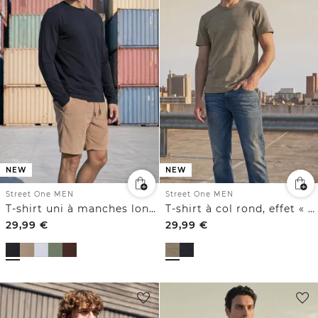
NEW
NEW
Street One MEN
Street One MEN
T-shirt uni à manches longues et col rond
T-shirt à col rond, effet « space-dye »
29,99
€
29,99
€