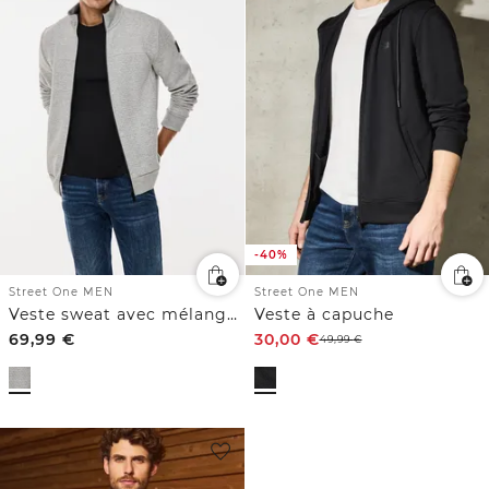
-40%
Street One MEN
Street One MEN
Veste sweat avec mélange de matières
Veste à capuche
69,99
€
30,00
€
49,99
€