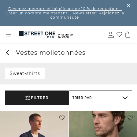
Devenez membre et bénéficiez de 10 % de réduction
–
Créer un compte maintenant
|
Newsletter: Rejoignez la
communauté
Vestes molletonnées
Sweat-shirts
FILTRER
TRIER PAR