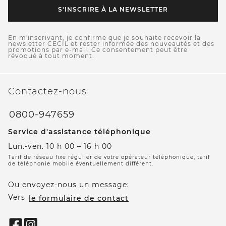
S'INSCRIRE À LA NEWSLETTER
En m'inscrivant, je confirme que je souhaite recevoir la
newsletter CECIL et rester informée des nouveautés et des
promotions par e-mail. Ce consentement peut être
révoqué à tout moment.
Contactez-nous
0800-947659
Service d'assistance téléphonique
Lun.-ven. 10 h 00 – 16 h 00
Tarif de réseau fixe régulier de votre opérateur téléphonique, tarif
de téléphonie mobile éventuellement différent.
Ou envoyez-nous un message:
Vers
le formulaire de contact