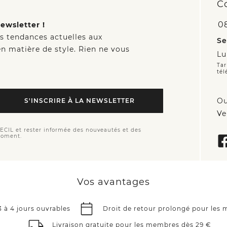
C
0
ewsletter !
es tendances actuelles aux
Se
n matière de style. Rien ne vous
Lu
Tar
tél
Ou
S'INSCRIRE À LA NEWSLETTER
Ve
CECIL et rester informée des nouveautés et des
moment.
Vos avantages
3 à 4 jours ouvrables
Droit de retour prolongé pour les
Livraison gratuite pour les membres dès 29 €