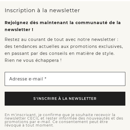
Inscription à la newsletter
Rejoignez dès maintenant la communauté de la
newsletter !
Restez au courant de tout avec notre newsletter :
des tendances actuelles aux promotions exclusives,
en passant par des conseils en matière de style.
Rien ne vous échappera !
Adresse e-mail *
S'INSCRIRE À LA NEWSLETTER
En m'inscrivant, je confirme que je souhaite recevoir la
newsletter CECIL et rester informée des nouveautés et des
promotions par e-mail. Ce consentement peut être
révoqué à tout moment.