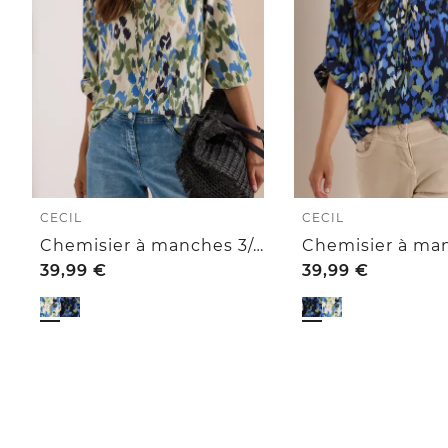
CECIL
CECIL
Chemisier à manches 3/4 avec revers et imprimé
39,99
€
39,99
€