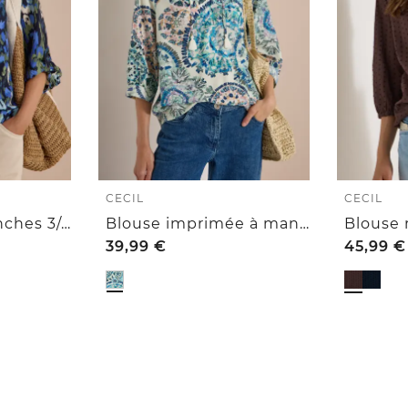
CECIL
CECIL
Chemisier à manches 3/4, ourlets retroussés et imprimé
Blouse imprimée à manches 3/4, à col fendu
39,99
€
45,99
€