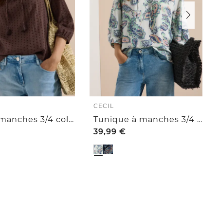
CECIL
Blouse manches 3/4 col fendu en matière structurée
Tunique à manches 3/4 avec col fendu et imprimé
39,99
€