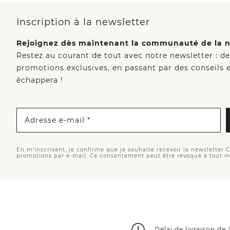
Inscription à la newsletter
Rejoignez dès maintenant la communauté de la n
Restez au courant de tout avec notre newsletter : d
promotions exclusives, en passant par des conseils e
échappera !
Adresse e-mail *
En m'inscrivant, je confirme que je souhaite recevoir la newsletter 
promotions par e-mail. Ce consentement peut être révoqué à tout 
Délai de livraison de 