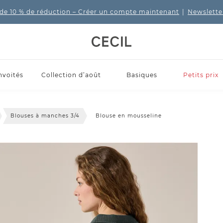
de 10 % de réduction
– Créer un compte maintenant
|
Newslette
nvoités
Collection d’août
Basiques
Petits prix
Blouses à manches 3/4
Blouse en mousseline