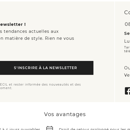
C
0
ewsletter !
es tendances actuelles aux
Se
n matière de style. Rien ne vous
Lu
Tar
tél
Ou
S'INSCRIRE À LA NEWSLETTER
Ve
CECIL et rester informée des nouveautés et des
moment.
Vos avantages
3 à 4 jours ouvrables
Droit de retour prolongé pour les