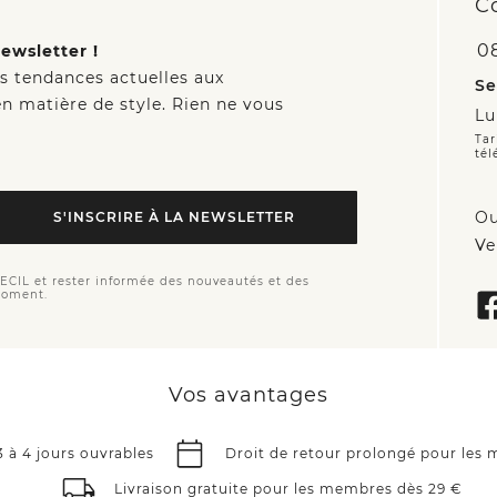
C
0
ewsletter !
es tendances actuelles aux
Se
n matière de style. Rien ne vous
Lu
Tar
tél
Ou
S'INSCRIRE À LA NEWSLETTER
Ve
CECIL et rester informée des nouveautés et des
moment.
Vos avantages
3 à 4 jours ouvrables
Droit de retour prolongé pour les
Livraison gratuite pour les membres dès 29 €