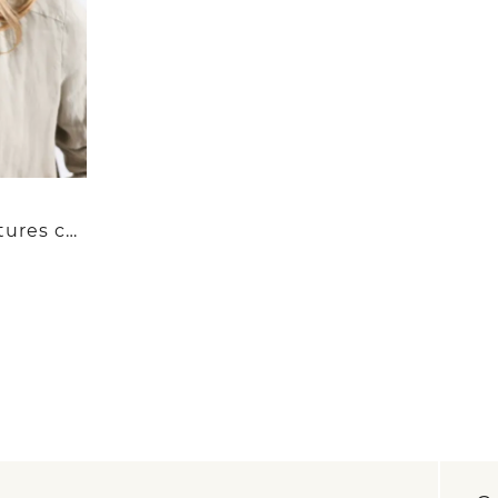
Casquette à textures contrastées et message imprimé