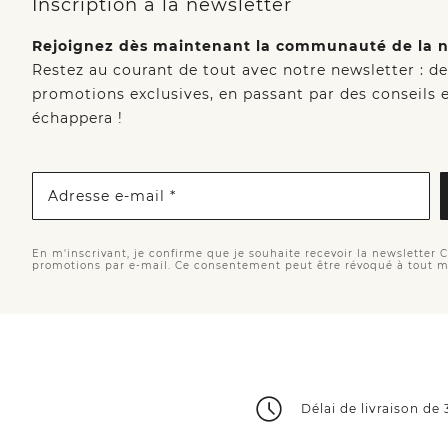
Inscription à la newsletter
Rejoignez dès maintenant la communauté de la n
Restez au courant de tout avec notre newsletter : d
promotions exclusives, en passant par des conseils e
échappera !
Adresse e-mail *
En m'inscrivant, je confirme que je souhaite recevoir la newsletter 
promotions par e-mail. Ce consentement peut être révoqué à tout 
Délai de livraison de 