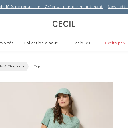
de 10 % de réduction
– Créer un compte maintenant
|
Newslette
nvoités
Collection d’août
Basiques
Petits prix
ts & Chapeaux
Cap