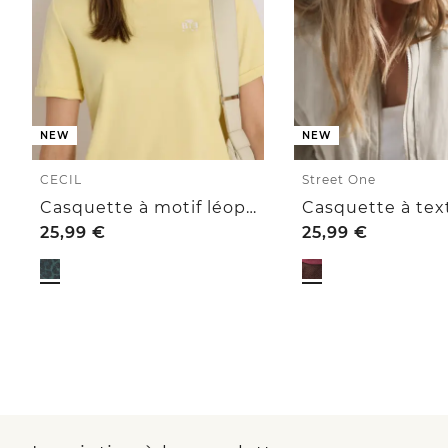
NEW
NEW
CECIL
Street One
Casquette à motif léopard et slogan
25,99
€
25,99
€