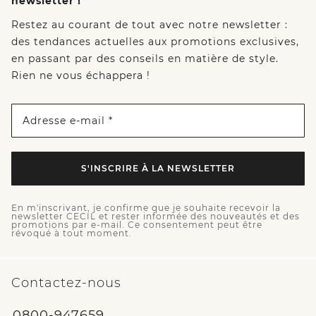
newsletter !
Restez au courant de tout avec notre newsletter :
des tendances actuelles aux promotions exclusives,
en passant par des conseils en matière de style.
Rien ne vous échappera !
Adresse e-mail *
S'INSCRIRE À LA NEWSLETTER
En m'inscrivant, je confirme que je souhaite recevoir la
newsletter CECIL et rester informée des nouveautés et des
promotions par e-mail. Ce consentement peut être
révoqué à tout moment.
Contactez-nous
0800-947659