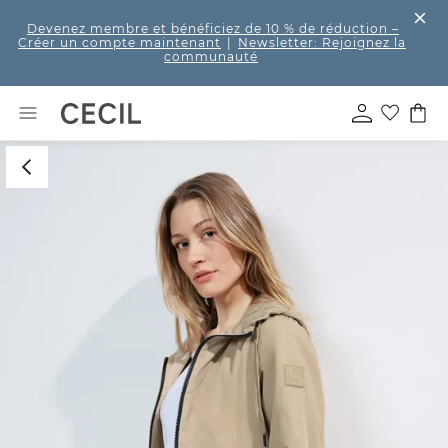
Devenez membre et bénéficiez de 10 % de réduction
–
Créer un compte maintenant
|
Newsletter: Rejoignez la
communauté