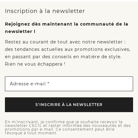
Inscription à la newsletter
Rejoignez dès maintenant la communauté de la
newsletter !
Restez au courant de tout avec notre newsletter :
des tendances actuelles aux promotions exclusives,
en passant par des conseils en matière de style.
Rien ne vous échappera !
Adresse e-mail *
S'INSCRIRE À LA NEWSLETTER
En m'inscrivant, je confirme que je souhaite recevoir la
newsletter CECIL et rester informée des nouveautés et des
promotions par e-mail. Ce consentement peut être
révoqué à tout moment.