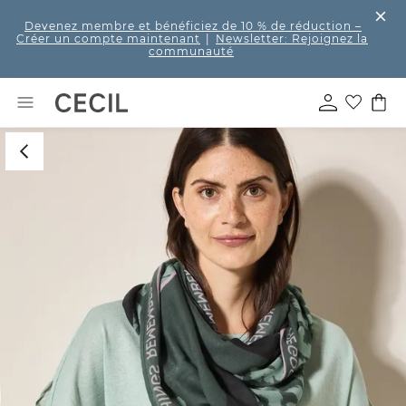
Devenez membre et bénéficiez de 10 % de réduction
–
Créer un compte maintenant
|
Newsletter: Rejoignez la
communauté