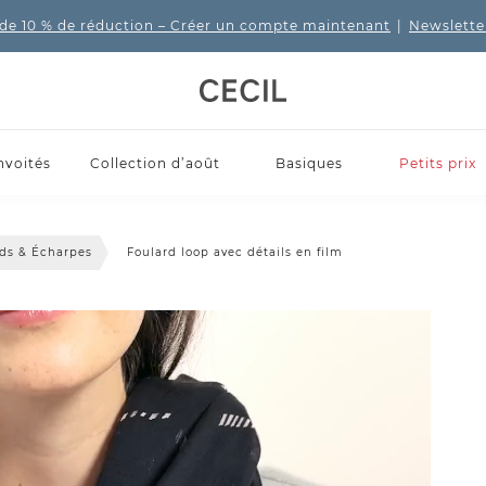
de 10 % de réduction
– Créer un compte maintenant
|
Newslette
nvoités
Collection d’août
Basiques
Petits prix
rds & Écharpes
Foulard loop avec détails en film