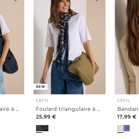
NEW
CECIL
CECIL
Foulard triangulaire à motif léopard
Foulard triangulaire à motif léopard
25,99
€
17,99
€