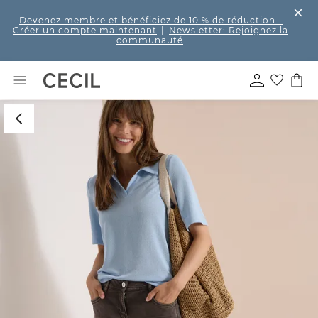
Devenez membre et bénéficiez de 10 % de réduction
–
Créer un compte maintenant
|
Newsletter: Rejoignez la
communauté