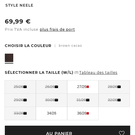
-
STYLE NEELE
69,99
€
Prix TVA incluse
plus frais de port
CHOISIR LA COULEUR
|
brown cacao
SÉLECTIONNER LA TAILLE
(W/L)
Tableau des tailles
|
25/26
26/26
27/26
28/26
29/26
30/26
31/26
32/26
33/26
34/26
36/26
AU PANIER