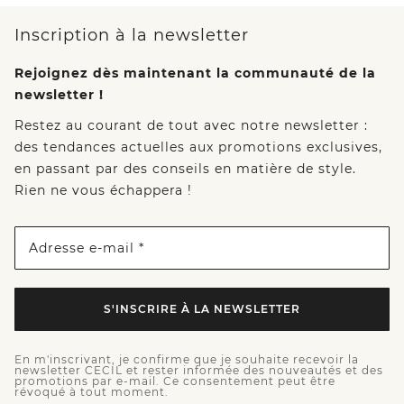
Inscription à la newsletter
Rejoignez dès maintenant la communauté de la
newsletter !
Restez au courant de tout avec notre newsletter :
des tendances actuelles aux promotions exclusives,
en passant par des conseils en matière de style.
Rien ne vous échappera !
Adresse e-mail *
S'INSCRIRE À LA NEWSLETTER
En m'inscrivant, je confirme que je souhaite recevoir la
newsletter CECIL et rester informée des nouveautés et des
promotions par e-mail. Ce consentement peut être
révoqué à tout moment.