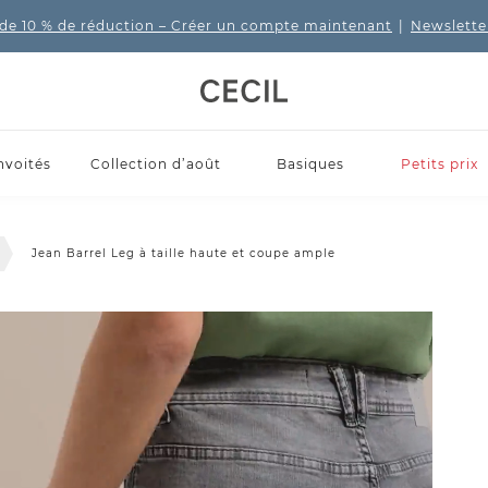
de 10 % de réduction
– Créer un compte maintenant
|
Newslette
nvoités
Collection d’août
Basiques
Petits prix
Jean Barrel Leg à taille haute et coupe ample