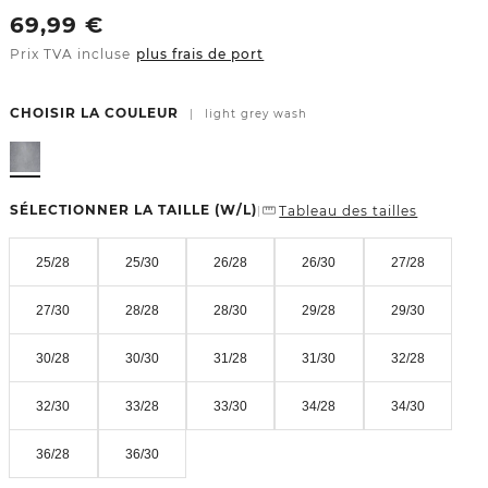
69,99
€
Prix TVA incluse
plus frais de port
CHOISIR LA COULEUR
|
light grey wash
SÉLECTIONNER LA TAILLE
(W/L)
Tableau des tailles
|
25/28
25/30
26/28
26/30
27/28
27/30
28/28
28/30
29/28
29/30
30/28
30/30
31/28
31/30
32/28
32/30
33/28
33/30
34/28
34/30
36/28
36/30