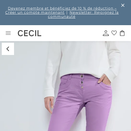
Devenez membre et bénéficiez de 10 % de réduction
–
Créer un compte maintenant
|
Newsletter: Rejoignez la
communauté