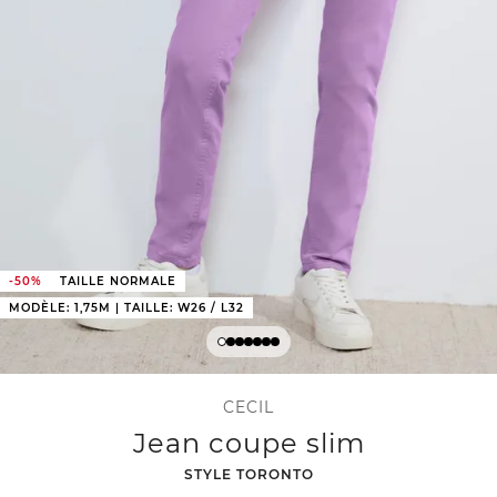
-50%
TAILLE NORMALE
MODÈLE: 1,75M | TAILLE: W26 / L32
CECIL
Jean coupe slim
-
STYLE TORONTO