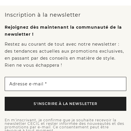
Inscription à la newsletter
Rejoignez dès maintenant la communauté de la
newsletter !
Restez au courant de tout avec notre newsletter :
des tendances actuelles aux promotions exclusives,
en passant par des conseils en matière de style.
Rien ne vous échappera !
Adresse e-mail *
S'INSCRIRE À LA NEWSLETTER
En m'inscrivant, je confirme que je souhaite recevoir la
newsletter CECIL et rester informée des nouveautés et des
promotions par e-mail. Ce consentement peut être
révoqué à tout moment.