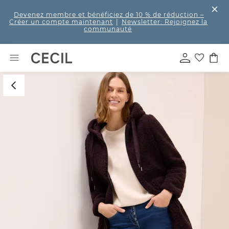
Devenez membre et bénéficiez de 10 % de réduction
–
Créer un compte maintenant
|
Newsletter: Rejoignez la
communauté