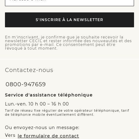
S'INSCRIRE À LA NEWSLETTER
En m'inscrivant, je confirme que je souhaite recevoir la
newsletter CECIL et rester informée des nouveautés et des
promotions par e-mail. Ce consentement peut être
révoqué à tout moment.
Contactez-nous
0800-947659
Service d'assistance téléphonique
Lun.-ven. 10 h 00 – 16 h 00
Tarif de réseau fixe régulier de votre opérateur téléphonique, tarif
de téléphonie mobile éventuellement différent.
Ou envoyez-nous un message:
Vers
le formulaire de contact