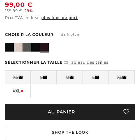
99,00
€
139,99
€
-29%
Prix TVA incluse
plus frais de port
CHOISIR LA COULEUR
|
dark plum
SÉLECTIONNER LA TAILLE
Tableau des tailles
|
XS
S
M
L
XL
XXL
AU PANIER
SHOP THE LOOK