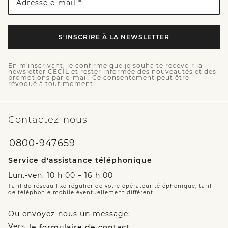
Adresse e-mail *
S'INSCRIRE À LA NEWSLETTER
En m'inscrivant, je confirme que je souhaite recevoir la
newsletter CECIL et rester informée des nouveautés et des
promotions par e-mail. Ce consentement peut être
révoqué à tout moment.
Contactez-nous
0800-947659
Service d'assistance téléphonique
Lun.-ven. 10 h 00 – 16 h 00
Tarif de réseau fixe régulier de votre opérateur téléphonique, tarif
de téléphonie mobile éventuellement différent.
Ou envoyez-nous un message:
Vers
le formulaire de contact