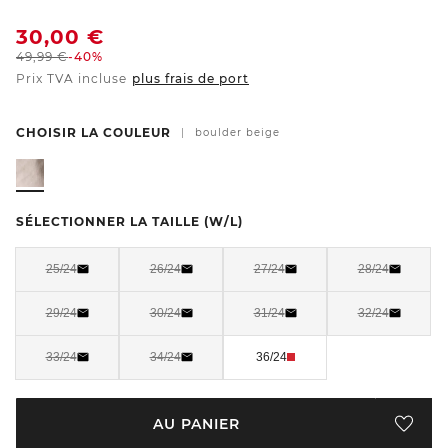
30,00
€
49,99
€
-40%
Prix TVA incluse
plus frais de port
CHOISIR LA COULEUR
|
boulder beige
SÉLECTIONNER LA TAILLE
(W/L)
25/24
26/24
27/24
28/24
29/24
30/24
31/24
32/24
33/24
34/24
36/24
AU PANIER