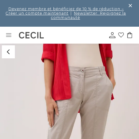
Devenez membre et bénéficiez de 10 % de réduction
–
Créer un compte maintenant
|
Newsletter: Rejoignez la
communauté