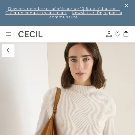
Devenez membre et bénéficiez de 10 % de réduction
–
Créer un compte maintenant
|
Newsletter: Rejoignez la
communauté