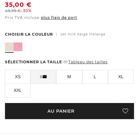
35,00
€
49,99
€
-30%
Prix TVA incluse
plus frais de port
CHOISIR LA COULEUR
|
oat milk beige melange
SÉLECTIONNER LA TAILLE
Tableau des tailles
|
XS
S
M
L
XL
XXL
AU PANIER