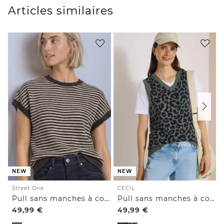
Articles similaires
NEW
NEW
Street One
CECIL
Pull sans manches à col rond
Pull sans manches à col V et motif léopard
49,99
€
49,99
€