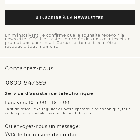
S'INSCRIRE À LA NEWSLETTER
En m'inscrivant, je confirme que je souhaite recevoir la
newsletter CECIL et rester informée des nouveautés et des
promotions par e-mail. Ce consentement peut être
révoqué à tout moment.
Contactez-nous
0800-947659
Service d'assistance téléphonique
Lun.-ven. 10 h 00 – 16 h 00
Tarif de réseau fixe régulier de votre opérateur téléphonique, tarif
de téléphonie mobile éventuellement différent.
Ou envoyez-nous un message:
Vers
le formulaire de contact