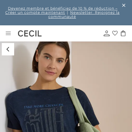
Devenez membre et bénéficiez de 10 % de réduction
–
Créer un compte maintenant
|
Newsletter: Rejoignez la
communauté