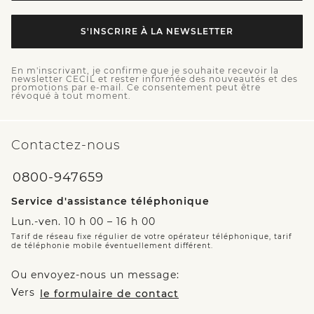
S'INSCRIRE À LA NEWSLETTER
En m'inscrivant, je confirme que je souhaite recevoir la
newsletter CECIL et rester informée des nouveautés et des
promotions par e-mail. Ce consentement peut être
révoqué à tout moment.
Contactez-nous
0800-947659
Service d'assistance téléphonique
Lun.-ven. 10 h 00 – 16 h 00
Tarif de réseau fixe régulier de votre opérateur téléphonique, tarif
de téléphonie mobile éventuellement différent.
Ou envoyez-nous un message:
Vers
le formulaire de contact