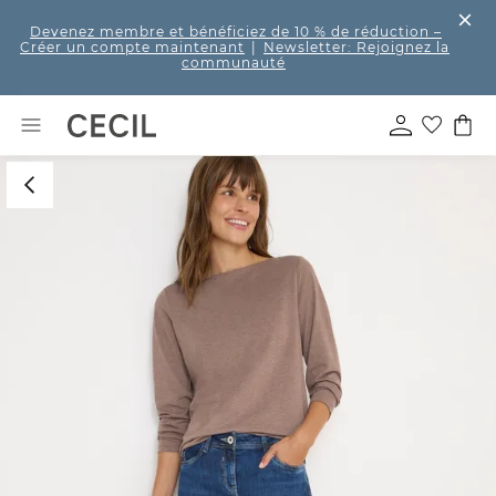
Devenez membre et bénéficiez de 10 % de réduction
–
Créer un compte maintenant
|
Newsletter: Rejoignez la
communauté