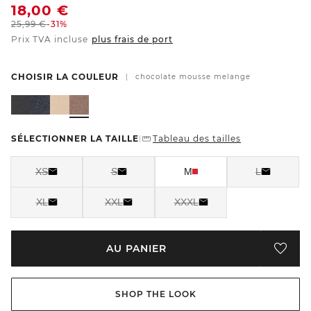
18,00
€
25,99
€
-31%
Prix TVA incluse
plus frais de port
CHOISIR LA COULEUR
|
chocolate mousse melange
SÉLECTIONNER LA TAILLE
Tableau des tailles
|
XS
S
M
L
XL
XXL
XXXL
AU PANIER
SHOP THE LOOK