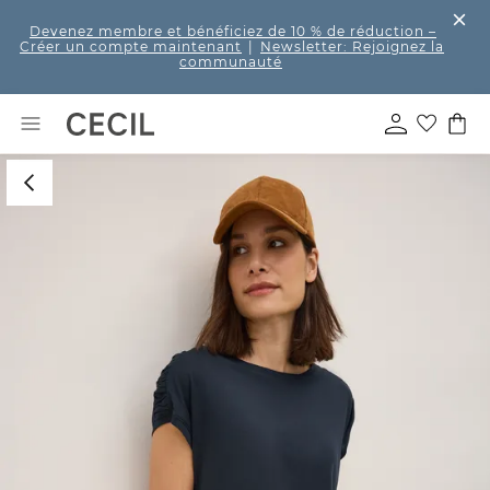
Devenez membre et bénéficiez de 10 % de réduction
–
Créer un compte maintenant
|
Newsletter: Rejoignez la
communauté