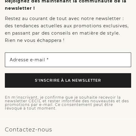
Rejoignez dès maintenant la communauté de la
newsletter !
Restez au courant de tout avec notre newsletter :
des tendances actuelles aux promotions exclusives,
en passant par des conseils en matière de style.
Rien ne vous échappera !
Adresse e-mail *
S'INSCRIRE À LA NEWSLETTER
En m'inscrivant, je confirme que je souhaite recevoir la
newsletter CECIL et rester informée des nouveautés et des
promotions par e-mail. Ce consentement peut être
révoqué à tout moment.
Contactez-nous