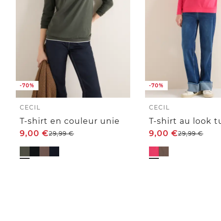
-70%
-70%
CECIL
CECIL
T-shirt en couleur unie
T-shirt au look 
9,00
€
9,00
€
29,99
€
29,99
€