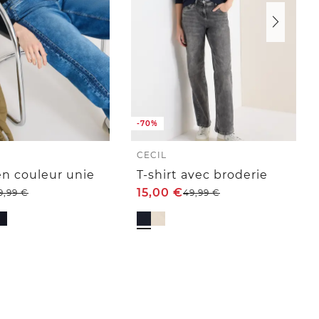
-70%
CECIL
 en couleur unie
T-shirt avec broderie
15,00
€
9,99
€
49,99
€