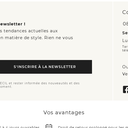
C
0
ewsletter !
es tendances actuelles aux
Se
n matière de style. Rien ne vous
Lu
Tar
tél
Ou
S'INSCRIRE À LA NEWSLETTER
Ve
CECIL et rester informée des nouveautés et des
moment.
Vos avantages
3 à 4 jours ouvrables
Droit de retour prolongé pour les