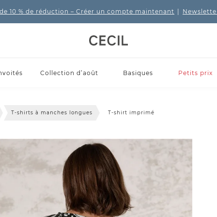
de 10 % de réduction
– Créer un compte maintenant
|
Newslette
nvoités
Collection d’août
Basiques
Petits prix
T-shirts à manches longues
T-shirt imprimé