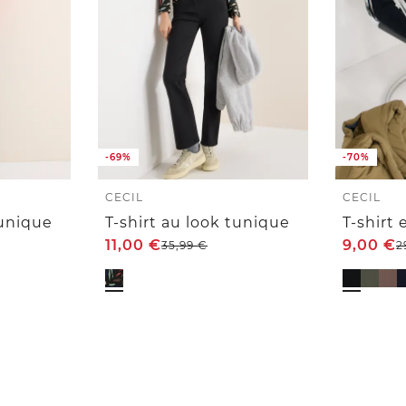
-69%
-70%
CECIL
CECIL
tunique
T-shirt au look tunique
T-shirt
11,00
€
9,00
€
35,99
€
2