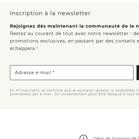
Inscription à la newsletter
Rejoignez dès maintenant la communauté de la n
Restez au courant de tout avec notre newsletter : d
promotions exclusives, en passant par des conseils e
échappera !
Adresse e-mail *
En m'inscrivant, je confirme que je souhaite recevoir la newsletter 
promotions par e-mail. Ce consentement peut être révoqué à tout 
Délai de livraison de 