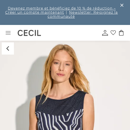
Devenez membre et bénéficiez de 10 % de réduction
–
Créer un compte maintenant
|
Newsletter: Rejoignez la
communauté