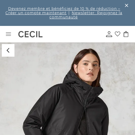
Devenez membre et bénéficiez de 10 % de réduction
–
Créer un compte maintenant
|
Newsletter: Rejoignez la
communauté