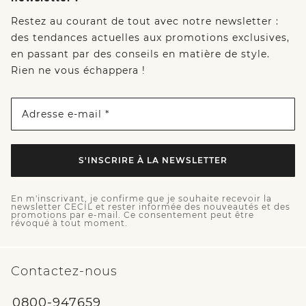
Restez au courant de tout avec notre newsletter :
des tendances actuelles aux promotions exclusives,
en passant par des conseils en matière de style.
Rien ne vous échappera !
Adresse e-mail *
S'INSCRIRE À LA NEWSLETTER
En m'inscrivant, je confirme que je souhaite recevoir la
newsletter CECIL et rester informée des nouveautés et des
promotions par e-mail. Ce consentement peut être
révoqué à tout moment.
Contactez-nous
0800-947659