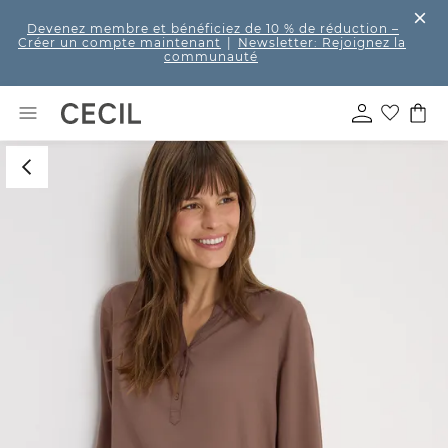
Devenez membre et bénéficiez de 10 % de réduction
–
Créer un compte maintenant
|
Newsletter: Rejoignez la
communauté