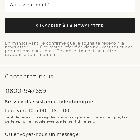
Adresse e-mail *
S'INSCRIRE À LA NEWSLETTER
En m'inscrivant, je confirme que je souhaite recevoir la
newsletter CECIL et rester informée des nouveautés et des
promotions par e-mail. Ce consentement peut être
révoqué à tout moment.
Contactez-nous
0800-947659
Service d'assistance téléphonique
Lun.-ven. 10 h 00 – 16 h 00
Tarif de réseau fixe régulier de votre opérateur téléphonique, tarif
de téléphonie mobile éventuellement différent.
Ou envoyez-nous un message: