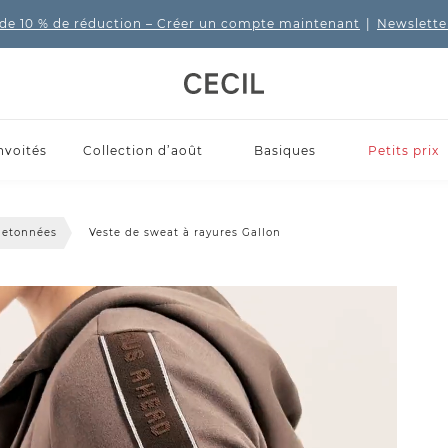
de 10 % de réduction
– Créer un compte maintenant
|
Newslette
nvoités
Collection d’août
Basiques
Petits prix
letonnées
Veste de sweat à rayures Gallon