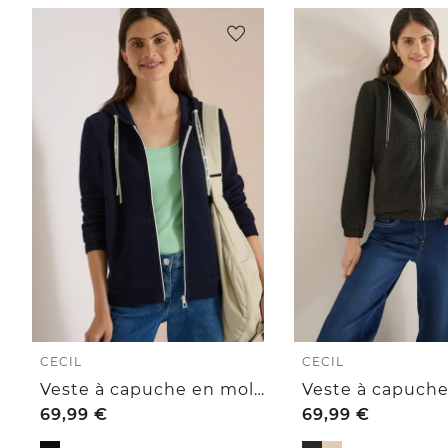
CECIL
CECIL
Veste à capuche en molleton texturé
69,99
€
69,99
€