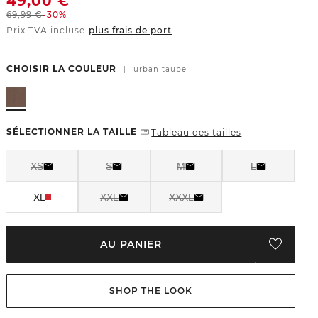
49,00
€
69,99
€
-30%
Prix TVA incluse
plus frais de port
CHOISIR LA COULEUR
|
urban taupe
SÉLECTIONNER LA TAILLE
Tableau des tailles
|
XS
S
M
L
XL
XXL
XXXL
AU PANIER
SHOP THE LOOK