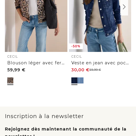
-50%
CECIL
CECIL
Blouson léger avec fermeture zip et imprimé léopard
Veste en jean avec poches poitrine et boutons
59,99
€
30,00
€
59,99
€
Inscription à la newsletter
Rejoignez dès maintenant la communauté de la