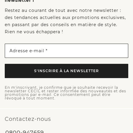
newsletter !
Restez au courant de tout avec notre newsletter :
des tendances actuelles aux promotions exclusives,
en passant par des conseils en matière de style.
Rien ne vous échappera !
Adresse e-mail *
S'INSCRIRE À LA NEWSLETTER
En m'inscrivant, je confirme que je souhaite recevoir la
newsletter CECIL et rester informée des nouveautés et des
promotions par e-mail. Ce consentement peut être
révoqué à tout moment.
Contactez-nous
0800-947659