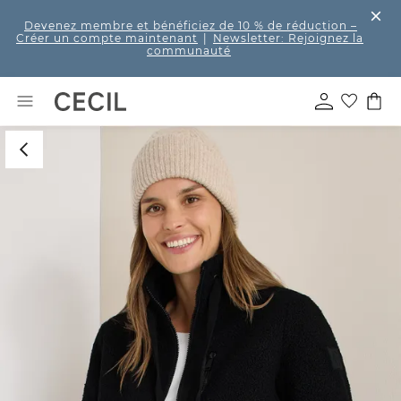
Devenez membre et bénéficiez de 10 % de réduction
–
Créer un compte maintenant
|
Newsletter: Rejoignez la
communauté