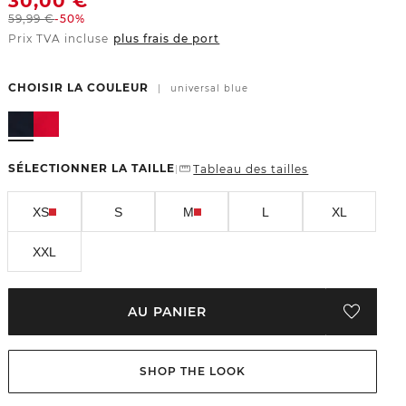
30,00
€
59,99
€
-50%
Prix TVA incluse
plus frais de port
CHOISIR LA COULEUR
|
universal blue
SÉLECTIONNER LA TAILLE
Tableau des tailles
|
XS
S
M
L
XL
XXL
AU PANIER
SHOP THE LOOK