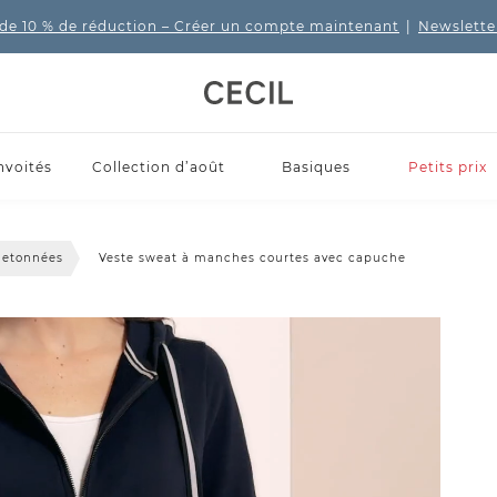
de 10 % de réduction
– Créer un compte maintenant
|
Newslette
nvoités
Collection d’août
Basiques
Petits prix
letonnées
Veste sweat à manches courtes avec capuche