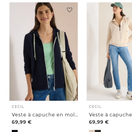
CECIL
CECIL
Veste à capuche en molleton texturé
69,99
€
69,99
€