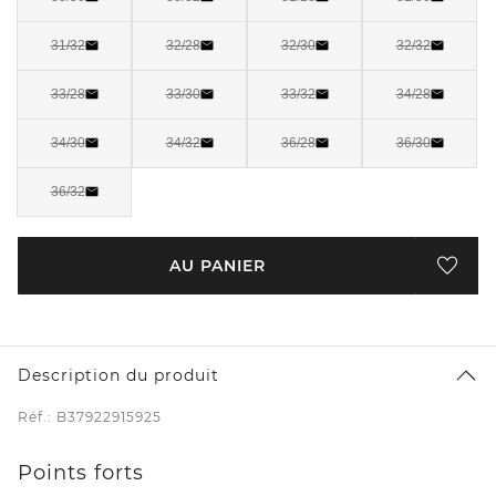
31/32
32/28
32/30
32/32
33/28
33/30
33/32
34/28
34/30
34/32
36/28
36/30
36/32
AU PANIER
Description du produit
Réf.: B37922915925
Points forts