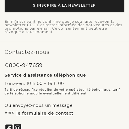
S'INSCRIRE À LA NEWSLETTER
En m'inscrivant, je confirme que je souhaite recevoir la
newsletter CECIL et rester informée des nouveautés et des
promotions par e-mail. Ce consentement peut être
révoqué à tout moment.
Contactez-nous
0800-947659
Service d'assistance téléphonique
Lun.-ven. 10 h 00 – 16 h 00
Tarif de réseau fixe régulier de votre opérateur téléphonique, tarif
de téléphonie mobile éventuellement différent.
Ou envoyez-nous un message:
Vers
le formulaire de contact