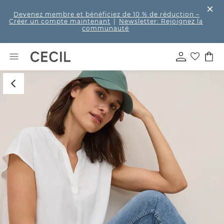
Devenez membre et bénéficiez de 10 % de réduction
–
Créer un compte maintenant
|
Newsletter: Rejoignez la
communauté