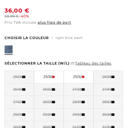
36,00
€
59,99
€
-40%
Prix TVA incluse
plus frais de port
CHOISIR LA COULEUR
|
light blue wash
SÉLECTIONNER LA TAILLE
(W/L)
Tableau des tailles
|
25/28
25/30
25/32
26/28
26/30
26/32
27/28
27/30
27/32
28/28
28/30
28/32
29/28
29/30
29/32
30/28
30/30
30/32
31/28
31/30