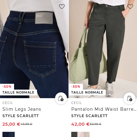
-50%
-30%
TAILLE NORMALE
TAILLE NORMALE
CECIL
CECIL
Slim Legs Jeans
Pantalon Mid Waist Barrel Leg à coupe décontractée
STYLE SCARLETT
STYLE SCARLETT
25,00
€
42,00
€
49,99
€
59,99
€