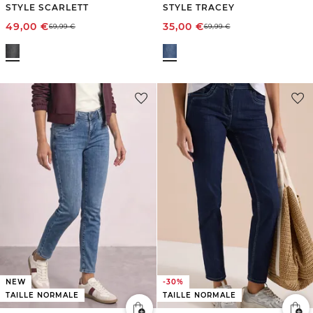
STYLE SCARLETT
STYLE TRACEY
49,00
€
35,00
€
69,99
€
69,99
€
NEW
-30%
TAILLE NORMALE
TAILLE NORMALE