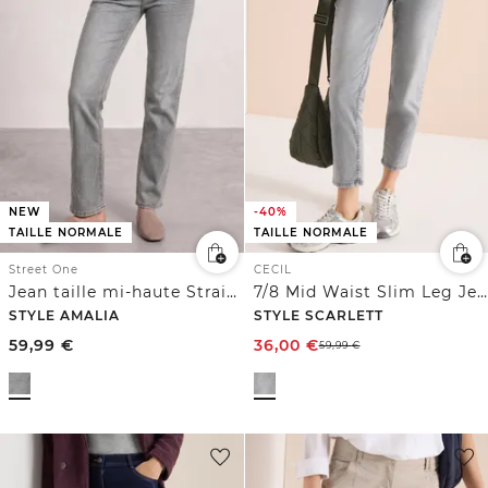
NEW
-40%
TAILLE NORMALE
TAILLE NORMALE
Street One
CECIL
Jean taille mi-haute Straight Leg, coupe décontractée
7/8 Mid Waist Slim Leg Jeans dans un Casual Fit
STYLE AMALIA
STYLE SCARLETT
59,99
€
36,00
€
59,99
€