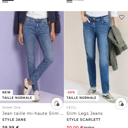
NEW
-50%
TAILLE NORMALE
TAILLE NORMALE
Street One
CECIL
Jean taille mi-haute Slim Leg, coupe décontractée
Slim Legs Jeans
STYLE JANE
STYLE SCARLETT
59,99
€
30,00
€
59,99
€