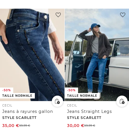
-50%
-50%
TAILLE NORMALE
TAILLE NORMALE
CECIL
CECIL
Jeans à rayures gallon
Jeans Straight Legs
STYLE SCARLETT
STYLE SCARLETT
35,00
€
30,00
€
69,99
€
59,99
€