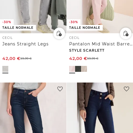
-30%
-30%
TAILLE NORMALE
TAILLE NORMALE
CECIL
CECIL
Jeans Straight Legs
Pantalon Mid Waist Barrel Leg à coupe décontractée
STYLE SCARLETT
42,00
€
42,00
€
59,99
€
59,99
€