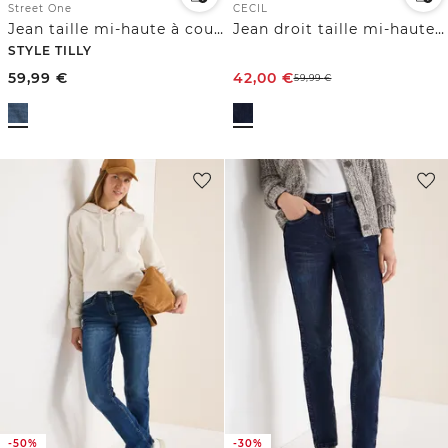
Street One
CECIL
Jean taille mi-haute à coupe Straight Leg et ajustée
Jean droit taille mi-haute coupe casual
STYLE TILLY
59,99
€
42,00
€
59,99
€
-50%
-30%