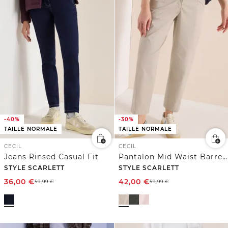
-40%
-30%
TAILLE NORMALE
TAILLE NORMALE
CECIL
CECIL
Jeans Rinsed Casual Fit
Pantalon Mid Waist Barrel Leg à coupe décontractée
STYLE SCARLETT
STYLE SCARLETT
36,00
€
42,00
€
59,99
€
59,99
€