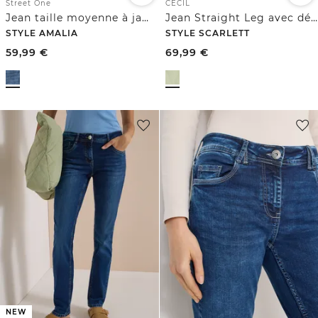
Street One
CECIL
Jean taille moyenne à jambes Straight Leg, coupe décontractée
Jean Straight Leg avec détail de ceinture
STYLE AMALIA
STYLE SCARLETT
59,99
€
69,99
€
NEW