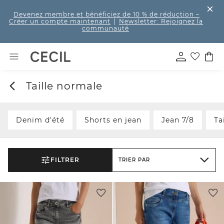
Devenez membre et bénéficiez de 10 % de réduction
–
Créer un compte maintenant
|
Newsletter: Rejoignez la
communauté
Taille normale
Denim d'été
Shorts en jean
Jean 7/8
Ta
FILTRER
TRIER PAR