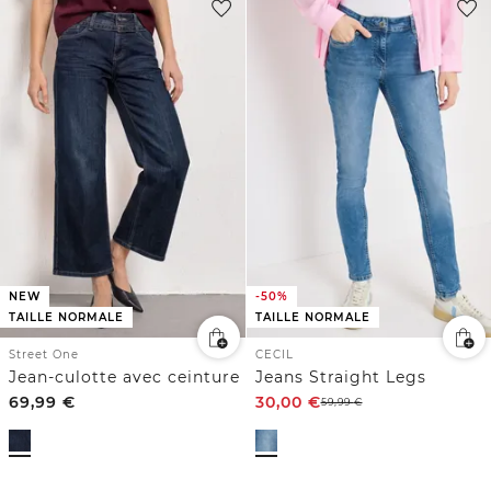
NEW
-50%
TAILLE NORMALE
TAILLE NORMALE
Street One
CECIL
Jean-culotte avec ceinture
Jeans Straight Legs
69,99
€
30,00
€
59,99
€