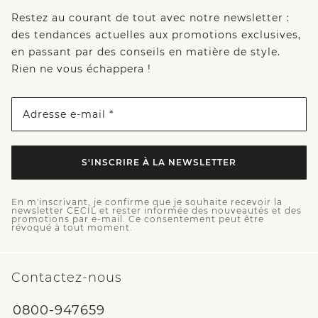
Restez au courant de tout avec notre newsletter :
des tendances actuelles aux promotions exclusives,
en passant par des conseils en matière de style.
Rien ne vous échappera !
Adresse e-mail *
S'INSCRIRE À LA NEWSLETTER
En m'inscrivant, je confirme que je souhaite recevoir la
newsletter CECIL et rester informée des nouveautés et des
promotions par e-mail. Ce consentement peut être
révoqué à tout moment.
Contactez-nous
0800-947659