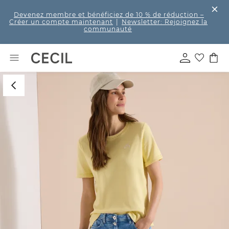
Devenez membre et bénéficiez de 10 % de réduction
–
Créer un compte maintenant
|
Newsletter: Rejoignez la
communauté