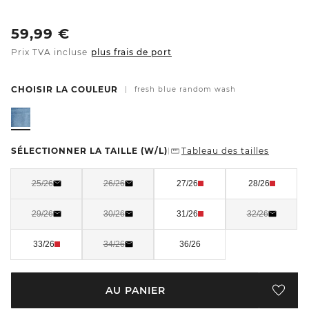
59,99
€
Prix TVA incluse
plus frais de port
CHOISIR LA COULEUR
|
fresh blue random wash
SÉLECTIONNER LA TAILLE
(W/L)
Tableau des tailles
|
25/26
26/26
27/26
28/26
29/26
30/26
31/26
32/26
33/26
34/26
36/26
AU PANIER