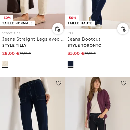
-60%
-50%
TAILLE NORMALE
TAILLE HAUTE
Street One
CECIL
Jeans Straight Legs avec ourlet ouvert
Jeans Bootcut
STYLE TILLY
STYLE TORONTO
28,00
€
35,00
€
69,99
€
69,99
€