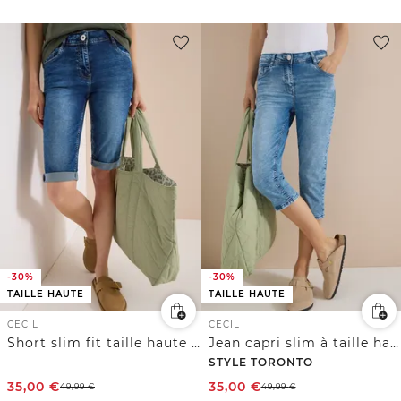
-30%
-30%
TAILLE HAUTE
TAILLE HAUTE
CECIL
CECIL
Short slim fit taille haute en denim
Jean capri slim à taille haute
STYLE TORONTO
35,00
€
35,00
€
49,99
€
49,99
€