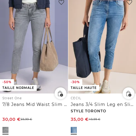
-50%
-30%
TAILLE NORMALE
TAILLE HAUTE
Street One
CECIL
7/8 Jeans Mid Waist Slim Leg à la coupe Slim Fit
Jeans 3/4 Slim Leg en Slim Fit
STYLE TORONTO
30,00
€
35,00
€
59,99
€
49,99
€