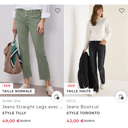
-30%
-30%
TAILLE NORMALE
TAILLE HAUTE
Street One
CECIL
Jeans Straight Legs avec ourlet frangé
Jeans Bootcut
STYLE TILLY
STYLE TORONTO
49,00
€
42,00
€
69,99
€
59,99
€