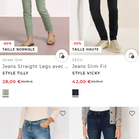
-60%
-30%
TAILLE NORMALE
TAILLE HAUTE
Street One
CECIL
Jeans Straight Legs avec ourlet ouvert
Jeans Slim Fit
STYLE TILLY
STYLE VICKY
28,00
€
42,00
€
69,99
€
59,99
€