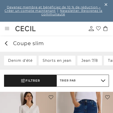
Devenez membre et bénéficiez de 10 % de réduction
–
Créer un compte maintenant
|
Newsletter: Rejoignez la
communauté
Coupe slim
Denim d'été
Shorts en jean
Jean 7/8
Ta
FILTRER
TRIER PAR