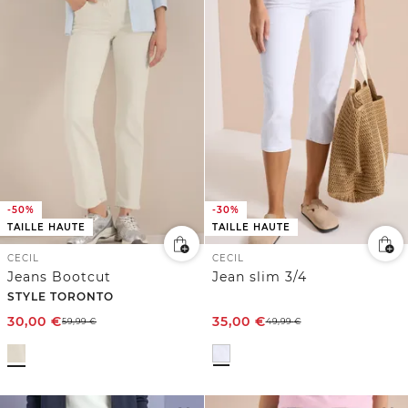
-50%
-30%
TAILLE HAUTE
TAILLE HAUTE
CECIL
CECIL
Jeans Bootcut
Jean slim 3/4
STYLE TORONTO
30,00
€
35,00
€
59,99
€
49,99
€