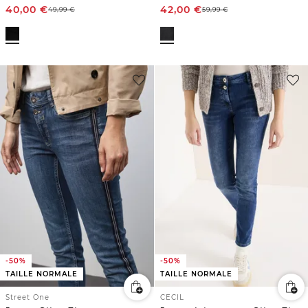
40,00
€
42,00
€
49,99
€
59,99
€
-50%
-50%
TAILLE NORMALE
TAILLE NORMALE
Street One
CECIL