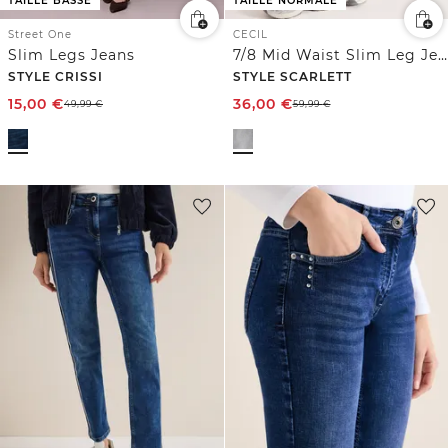
TAILLE BASSE
TAILLE NORMALE
Street One
CECIL
Slim Legs Jeans
7/8 Mid Waist Slim Leg Jeans dans un Casual Fit
STYLE CRISSI
STYLE SCARLETT
15,00
€
36,00
€
49,99
€
59,99
€