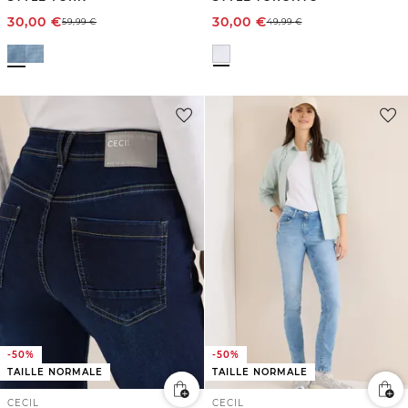
30,00
€
30,00
€
59,99
€
49,99
€
-50%
-50%
TAILLE NORMALE
TAILLE NORMALE
CECIL
CECIL