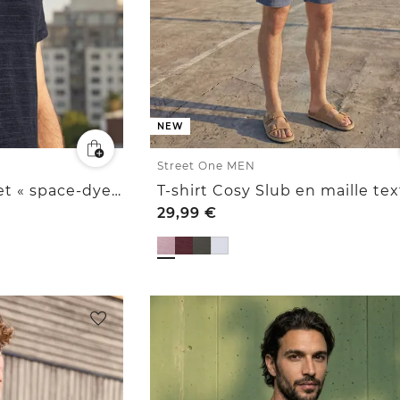
NEW
Street One MEN
T-shirt à col rond, effet « space-dye »
T-shirt Cosy Slub en maille te
29,99
€