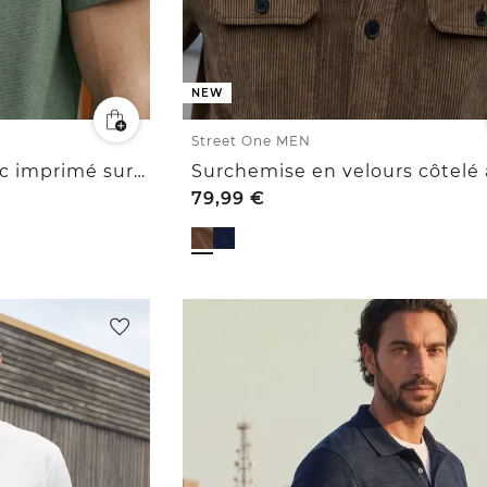
NEW
Street One MEN
T-shirt à col rond avec imprimé sur la poitrine
79,99
€