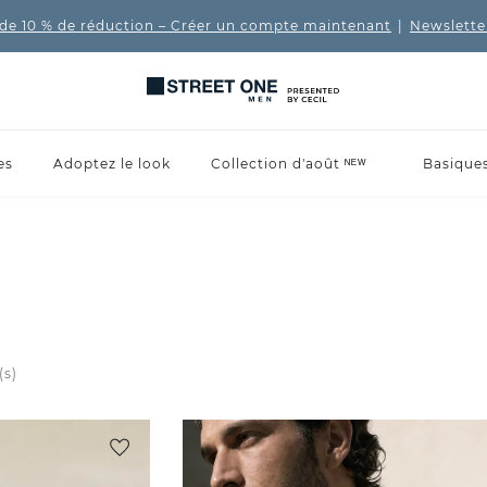
de 10 % de réduction
– Créer un compte maintenant
|
Newslette
es
Adoptez le look
Collection d'août ᴺᴱᵂ
Basique
(s)