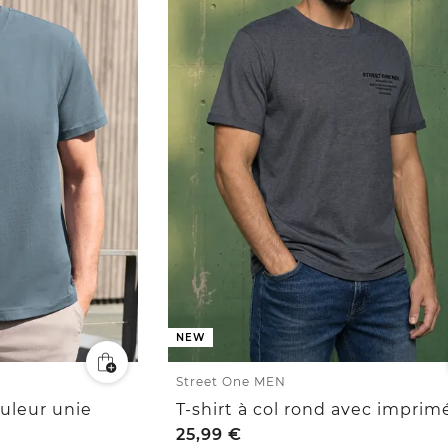
NEW
Street One MEN
ouleur unie
25,99
€