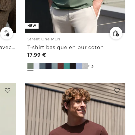
NEW
Street One MEN
Surchemise en velours côtelé avec poches poitrine
T-shirt basique en pur coton
17,99
€
+ 3