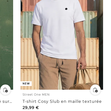
NEW
Street One MEN
T-shirt à col rond avec imprimé sur la poitrine
T-shirt Cosy Slub en maille texturée
29,99
€