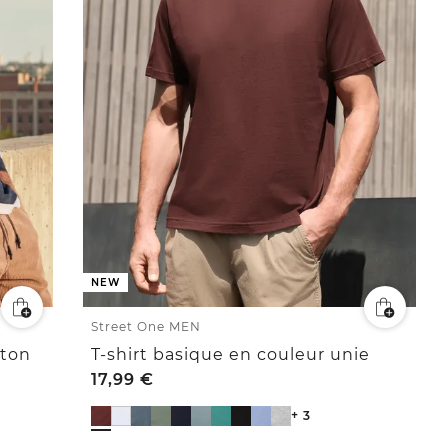
NEW
Street One MEN
oton
T-shirt basique en couleur unie
17,99
€
+ 3