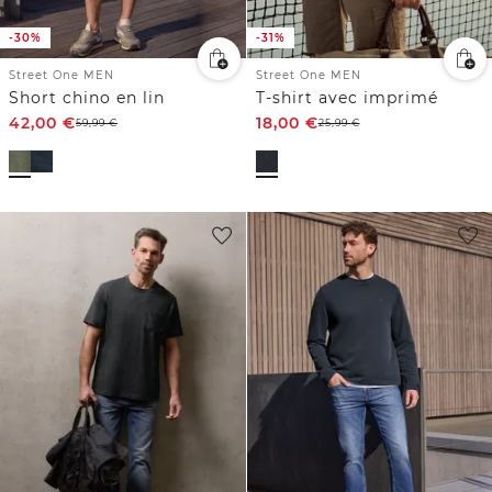
-30%
-31%
Street One MEN
Street One MEN
Short chino en lin
T-shirt avec imprimé
42,00
€
18,00
€
59,99
€
25,99
€