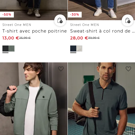
-50%
-30%
Street One MEN
Street One MEN
T-shirt avec poche poitrine
Sweat-shirt à col rond de qualité douce
13,00
€
28,00
€
25,99
€
39,99
€