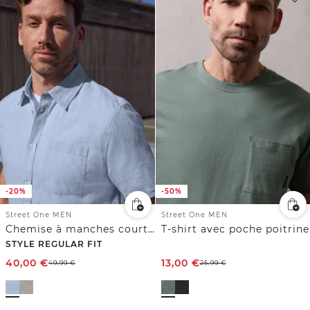
-20%
-50%
Street One MEN
Street One MEN
Chemise à manches courtes en lin mélangé
T-shirt avec poche poitrine
STYLE REGULAR FIT
40,00
€
13,00
€
49,99
€
25,99
€