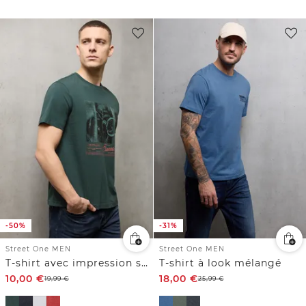
-50%
-31%
Street One MEN
Street One MEN
T-shirt avec impression sur le devant
T-shirt à look mélangé
10,00
€
18,00
€
19,99
€
25,99
€