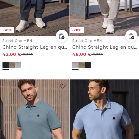
-30%
-20%
Street One MEN
Street One MEN
Chino Straight Leg en qualité légère
Chino Straight Leg en qualité légère
42,00
€
48,00
€
59,99
€
59,99
€