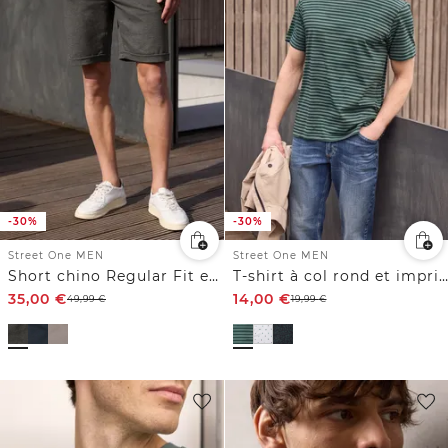
-30%
-30%
Street One MEN
Street One MEN
Short chino Regular Fit en jersey
T-shirt à col rond et imprimé allover
35,00
€
14,00
€
49,99
€
19,99
€