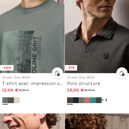
-40%
-31%
Street One MEN
Street One MEN
T-shirt avec impression sur le devant
Polo structuré
12,00
€
25,00
€
19,99
€
35,99
€
+ 3