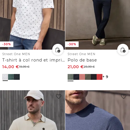
-30%
-30%
Street One MEN
Street One MEN
T-shirt à col rond et imprimé allover
Polo de base
14,00
€
21,00
€
19,99
€
29,99
€
+ 9