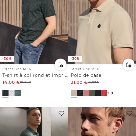
-30%
-30%
Street One MEN
Street One MEN
T-shirt à col rond et imprimé allover
Polo de base
14,00
€
21,00
€
19,99
€
29,99
€
+ 9