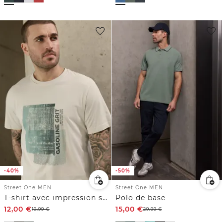
-40%
-50%
Street One MEN
Street One MEN
T-shirt avec impression sur le devant
Polo de base
12,00
€
15,00
€
19,99
€
29,99
€