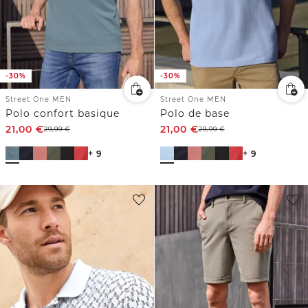
-30%
-30%
Street One MEN
Street One MEN
Polo confort basique
Polo de base
21,00
€
21,00
€
29,99
€
29,99
€
+ 9
+ 9