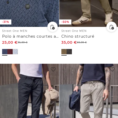
-31%
-50%
Street One MEN
Street One MEN
Polo à manches courtes avec impression allover
Chino structuré
25,00
€
35,00
€
35,99
€
69,99
€