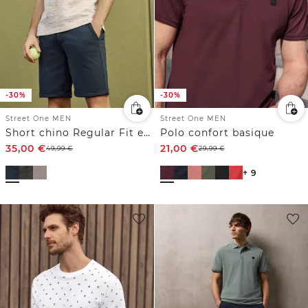
-30%
-30%
Street One MEN
Street One MEN
Short chino Regular Fit en jersey
Polo confort basique
35,00
€
21,00
€
49,99
€
29,99
€
+ 9