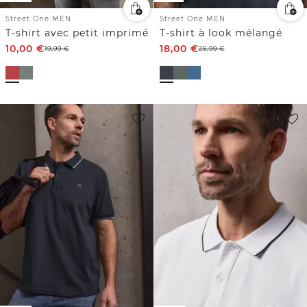
Street One MEN
Street One MEN
T-shirt avec petit imprimé
T-shirt à look mélangé
10,00
€
18,00
€
19,99
€
25,99
€