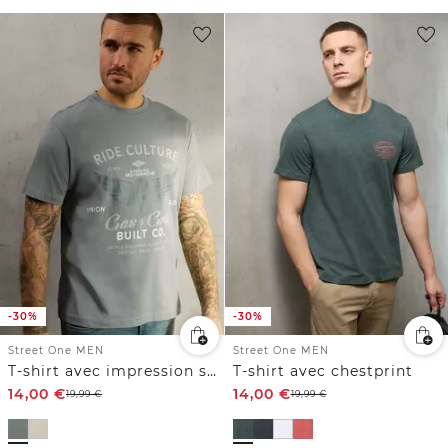
-30%
-30%
Street One MEN
Street One MEN
T-shirt avec impression sur le devant
T-shirt avec chestprint
14,00
€
14,00
€
19,99
€
19,99
€