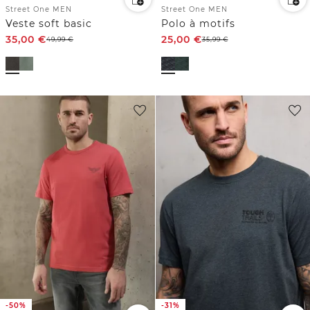
Street One MEN
Street One MEN
Veste soft basic
Polo à motifs
35,00
€
25,00
€
49,99
€
35,99
€
-50%
-31%