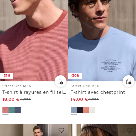
-31%
-30%
Street One MEN
Street One MEN
T-shirt à rayures en fil teint
T-shirt avec chestprint
18,00
€
14,00
€
25,99
€
19,99
€