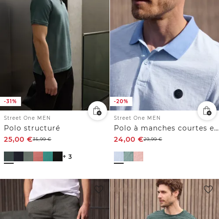
-31%
-20%
Street One MEN
Street One MEN
Polo structuré
Polo à manches courtes en coton, teint en pièce
25,00
€
24,00
€
35,99
€
29,99
€
+ 3