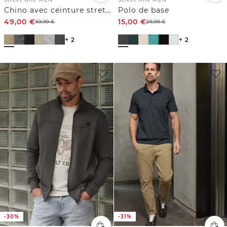
Chino avec ceinture stretch
Polo de base
49,00
€
15,00
€
69,99
€
29,99
€
+ 2
+ 2
-30%
-31%