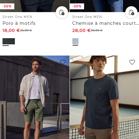
-50%
-30%
Street One MEN
Street One MEN
Polo à motifs
Chemise à manches courtes en qualité seersucker
18,00
€
28,00
€
35,99
€
39,99
€