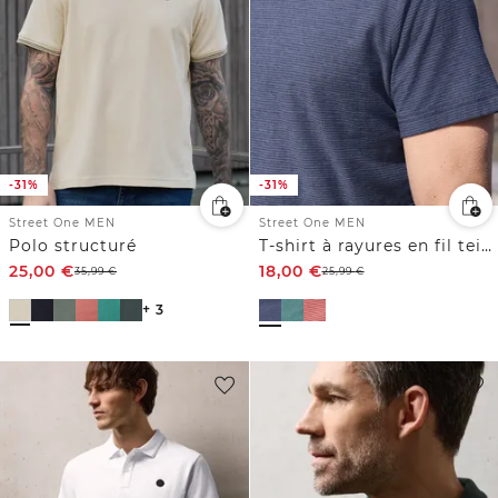
-31%
-31%
Street One MEN
Street One MEN
Polo structuré
T-shirt à rayures en fil teint
25,00
€
18,00
€
35,99
€
25,99
€
+ 3