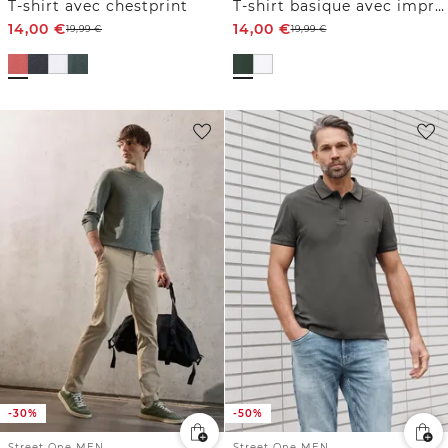
T-shirt avec chestprint
T-shirt basique avec impression sur le devant
14,00
€
14,00
€
19,99
€
19,99
€
-30%
-50%
Street One MEN
Street One MEN