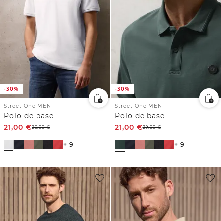
-30%
-30%
Street One MEN
Street One MEN
Polo de base
Polo de base
21,00
€
21,00
€
29,99
€
29,99
€
+ 9
+ 9