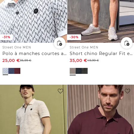
-31%
-30%
Street One MEN
Street One MEN
Polo à manches courtes avec impression allover
Short chino Regular Fit en jersey
25,00
€
35,00
€
35,99
€
49,99
€