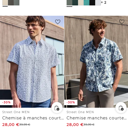
+ 2
-30%
-30%
Street One MEN
Street One MEN
Chemise à manches courtes avec imprimé allover
Chemise manches courtes en popeline imprimée
28,00
€
28,00
€
39,99
€
39,99
€