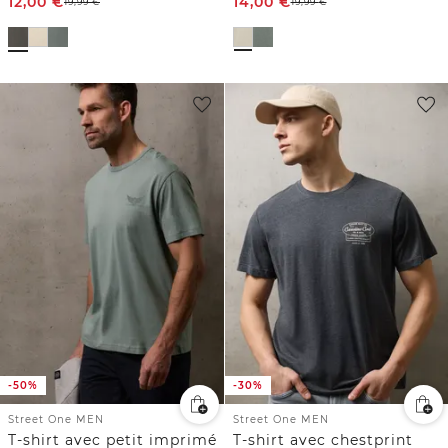
12,00
€
14,00
€
19,99
€
19,99
€
-50%
-30%
Street One MEN
Street One MEN
T-shirt avec petit imprimé
T-shirt avec chestprint