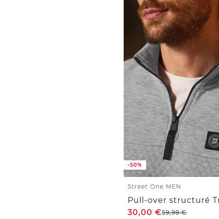
-50%
Street One MEN
Pull-over structuré T
30,00
€
59,99
€