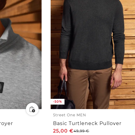
-50%
Street One MEN
royer
Basic Turtleneck Pullover
25,00
€
49,99
€