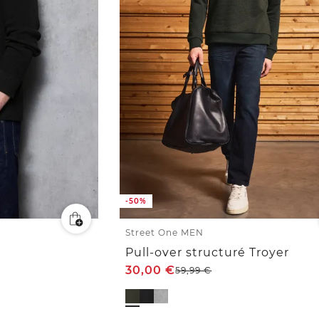
-50%
Street One MEN
Pull-over structuré Troyer
30,00
€
59,99
€