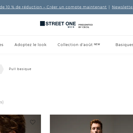
de 10 % de réduction
– Créer un compte maintenant
|
Newslette
es
Adoptez le look
Collection d'août ᴺᴱᵂ
Basique
Pull basique
(s)