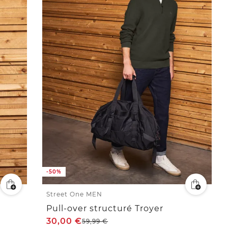
-50%
Street One MEN
Pull-over structuré Troyer
30,00
€
59,99
€