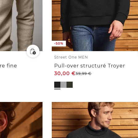
-50%
Street One MEN
re fine
Pull-over structuré Troyer
30,00
€
59,99
€