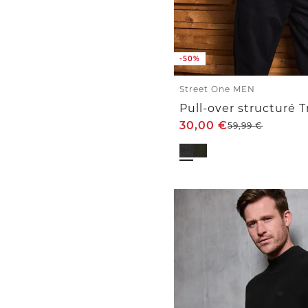
-50%
Street One MEN
Pull-over structuré T
30,00
€
59,99
€