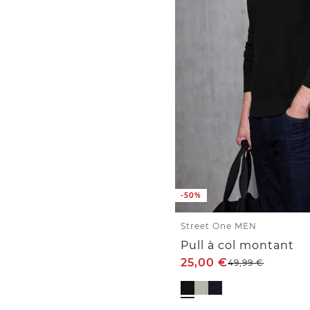
-50%
Street One MEN
Pull à col montant
25,00
€
49,99
€