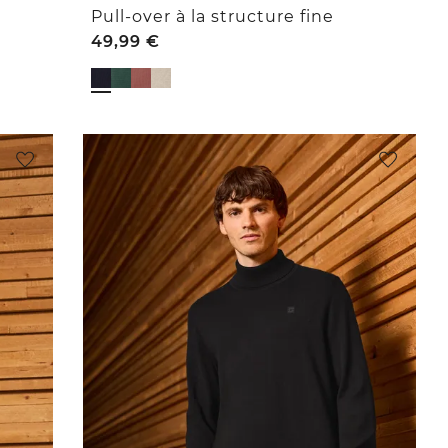
Pull-over à la structure fine
49,99
€