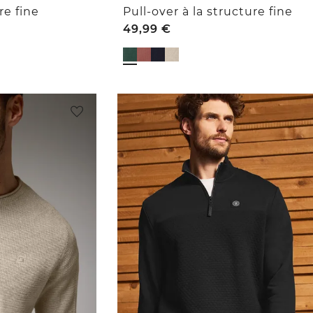
re fine
Pull-over à la structure fine
49,99
€