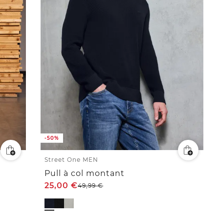
-50%
Street One MEN
Pull à col montant
25,00
€
49,99
€