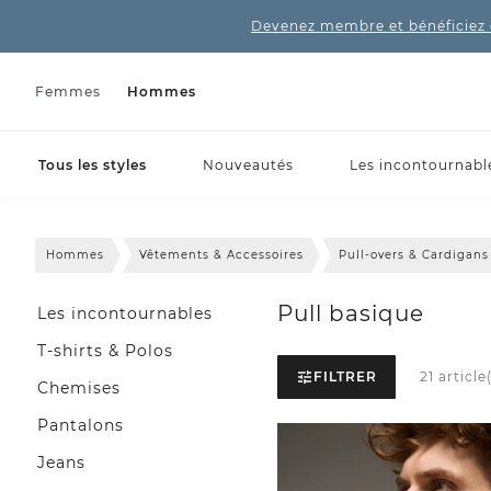
Devenez membre et bénéficiez 
Femmes
Hommes
Tous les styles
Nouveautés
Les incontournabl
Hommes
Vêtements & Accessoires
Pull-overs & Cardigans
Pull basique
Les incontournables
T-shirts & Polos
FILTRER
21 article
Chemises
Pantalons
Jeans