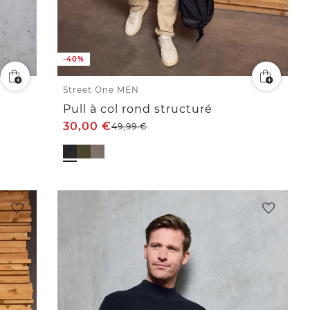
-40%
Street One MEN
Pull à col rond structuré
30,00
€
49,99
€