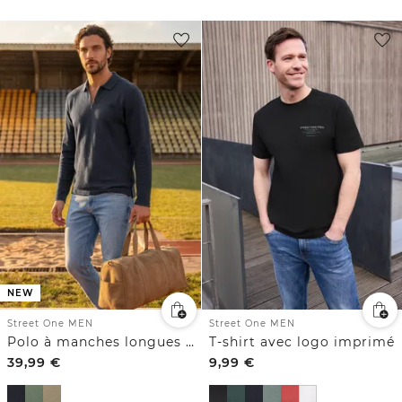
NEW
Street One MEN
Street One MEN
Polo à manches longues avec fermeture éclair
T-shirt avec logo imprimé
39,99
€
9,99
€