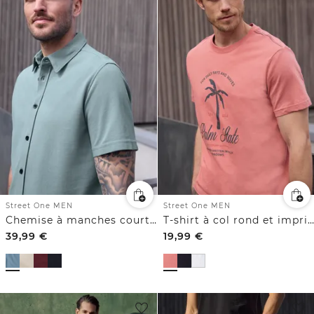
Street One MEN
Street One MEN
Chemise à manches courtes en qualité piquée
T-shirt à col rond et imprimé sur le devant
39,99
€
19,99
€