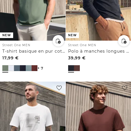
NEW
NEW
Street One MEN
Street One MEN
T-shirt basique en pur coton
Polo à manches longues en coton
17,99
€
39,99
€
+ 7