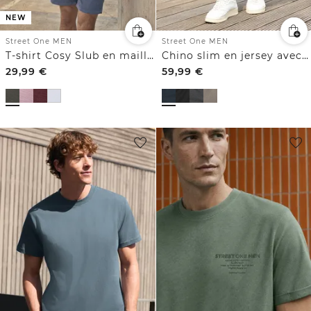
NEW
Street One MEN
Street One MEN
T-shirt Cosy Slub en maille texturée
Chino slim en jersey avec ceinture confortable
29,99
€
59,99
€