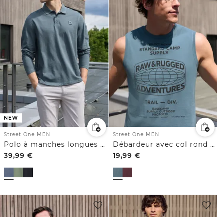
NEW
Street One MEN
Street One MEN
Polo à manches longues avec poche
Débardeur avec col rond et impression photo
39,99
€
19,99
€