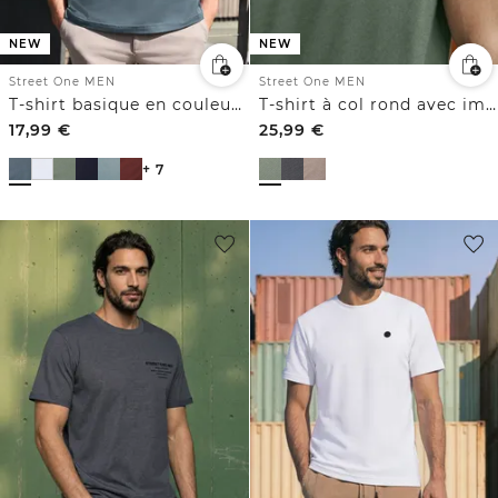
NEW
NEW
Street One MEN
Street One MEN
T-shirt basique en couleur unie
T-shirt à col rond avec imprimé sur la poitrine
17,99
€
25,99
€
+ 7