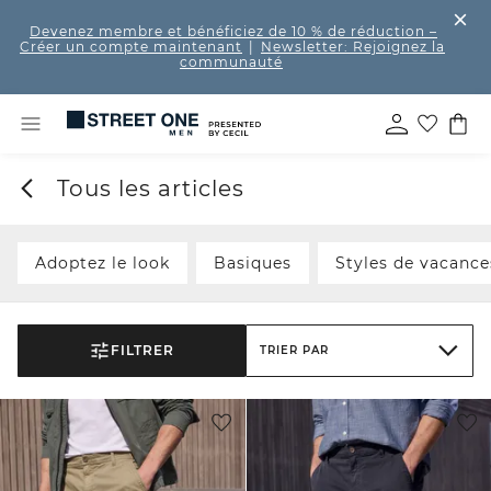
Devenez membre et bénéficiez de 10 % de réduction
–
Créer un compte maintenant
|
Newsletter: Rejoignez la
communauté
Tous les articles
Adoptez le look
Basiques
Styles de vacance
FILTRER
TRIER PAR