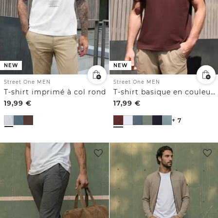
NEW
NEW
Street One MEN
Street One MEN
T-shirt imprimé à col rond
T-shirt basique en couleur unie
19,99
€
17,99
€
+ 7