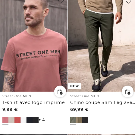
NEW
Street One MEN
Street One MEN
T-shirt avec logo imprimé
Chino coupe Slim Leg avec ceinture élastiquée confortable
9,99
€
69,99
€
+ 4