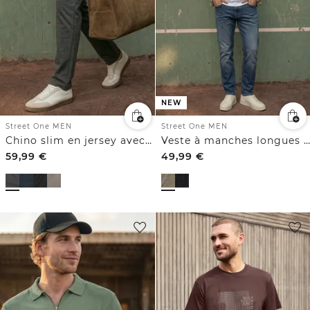
NEW
Street One MEN
Street One MEN
Chino slim en jersey avec ceinture confortable
Veste à manches longues et col montant
59,99
€
49,99
€