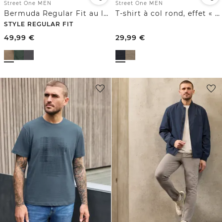
Street One MEN
Street One MEN
Bermuda Regular Fit au look cargo
T-shirt à col rond, effet « space-dye »
STYLE REGULAR FIT
49,99
€
29,99
€