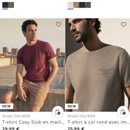
NEW
NEW
Street One MEN
Street One MEN
T-shirt Cosy Slub en maille texturée
T-shirt à col rond avec imprimé sur la poitrine
29,99
€
25,99
€