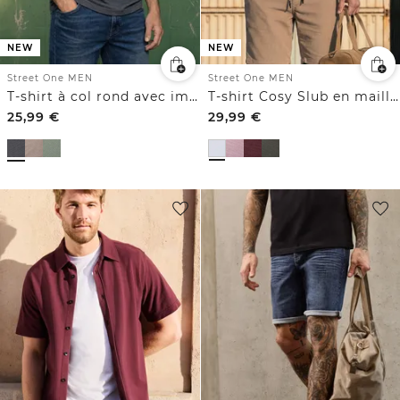
NEW
NEW
Street One MEN
Street One MEN
T-shirt à col rond avec imprimé sur la poitrine
T-shirt Cosy Slub en maille texturée
25,99
€
29,99
€