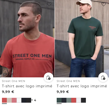
Street One MEN
Street One MEN
T-shirt avec logo imprimé
T-shirt avec logo imprimé
9,99
€
9,99
€
+ 4