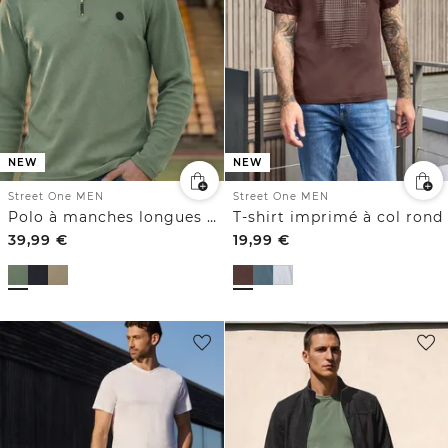
NEW
NEW
Street One MEN
Street One MEN
Polo à manches longues avec fermeture éclair
T-shirt imprimé à col rond
39,99
€
19,99
€