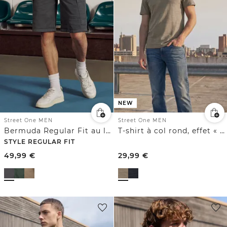
NEW
Street One MEN
Street One MEN
Bermuda Regular Fit au look cargo
T-shirt à col rond, effet « space-dye »
STYLE REGULAR FIT
49,99
€
29,99
€