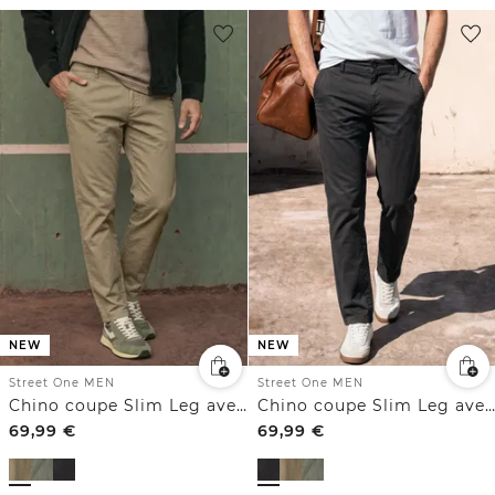
NEW
NEW
Street One MEN
Street One MEN
Chino coupe Slim Leg avec ceinture élastiquée confortable
Chino coupe Slim Leg avec ceinture élastiquée confortable
69,99
€
69,99
€