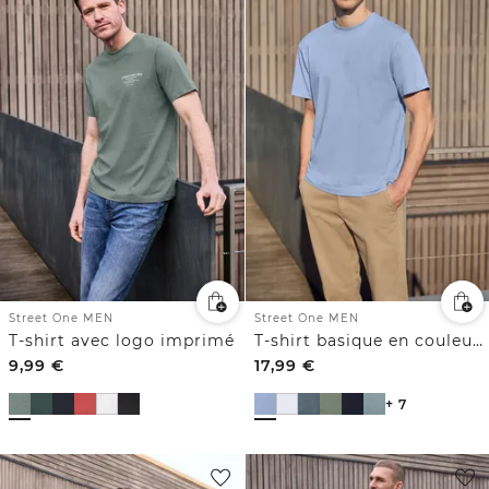
Street One MEN
Street One MEN
T-shirt avec logo imprimé
T-shirt basique en couleur unie
9,99
€
17,99
€
+ 7