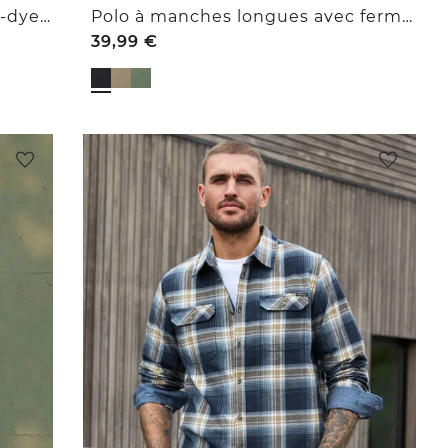
T-shirt à col rond, effet « space-dye »
Polo à manches longues avec fermeture éclair
39,99
€