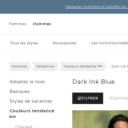
Devenez membre et bénéficiez 
Femmes
Hommes
Tous les styles
Nouveautés
Les incontournabl
Hommes
Tendances
Couleurs tendance ᴺᴱᵂ
Dark Ink 
Dark Ink Blue
Adoptez le look
Basiques
FILTRER
15 article
Styles de vacances
Couleurs tendance
ᴺᴱᵂ
Checked