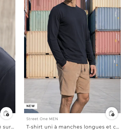
NEW
Street One MEN
T-shirt à col rond avec imprimé sur la poitrine
T-shirt uni à manches longues et col rond