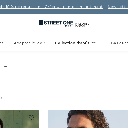
de 10 % de réduction
– Créer un compte maintenant
|
Newslette
es
Adoptez le look
Collection d'août ᴺᴱᵂ
Basique
Blue
(s)