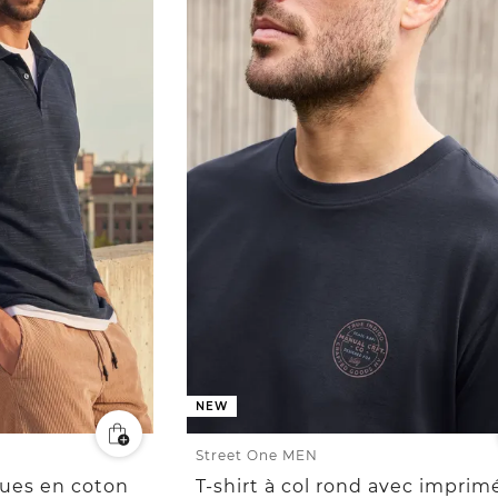
NEW
Street One MEN
ues en coton