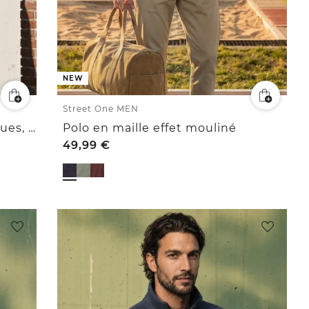
NEW
Street One MEN
T-shirt Henley à manches longues, effet chiné
Polo en maille effet mouliné
49,99
€