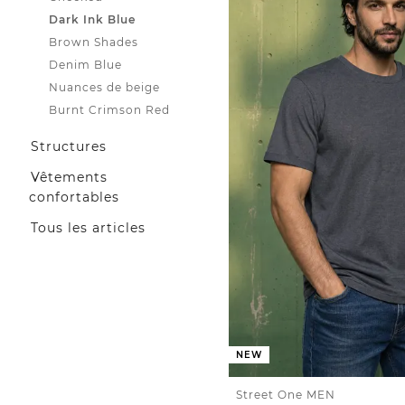
Dark Ink Blue
Brown Shades
Denim Blue
Nuances de beige
Burnt Crimson Red
Structures
Vêtements
confortables
Tous les articles
NEW
Street One MEN