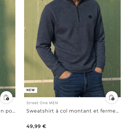
NEW
Street One MEN
Chemise à manches longues en popeline imprimée
Sweatshirt à col montant et fermeture zip
49,99
€