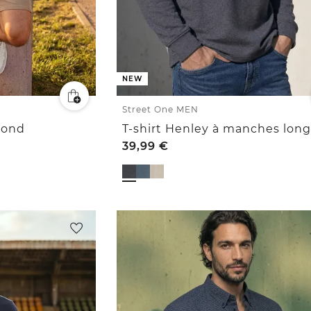
NEW
Street One MEN
 rond
39,99
€