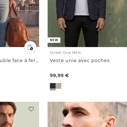
NEW
Street One MEN
Blouson en piqué double face à fermeture zippée
Veste unie avec poches
99,99
€