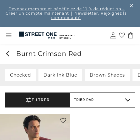
Devenez membre et bénéficiez de 10 % de réduction
–
Créer un compte maintenant
|
Newsletter: Rejoignez la
communauté
Burnt Crimson Red
Checked
Dark Ink Blue
Brown Shades
FILTRER
TRIER PAR