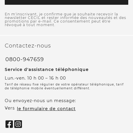
En m'inscrivant, je confirme que je souhaite recevoir la
newsletter CECIL et rester informée des nouveautés et des
promotions par e-mail. Ce consentement peut être
révoqué à tout moment.
Contactez-nous
0800-947659
Service d'assistance téléphonique
Lun.-ven. 10 h 00 – 16 h 00
Tarif de réseau fixe régulier de votre opérateur téléphonique, tarif
de téléphonie mobile éventuellement différent.
Ou envoyez-nous un message:
Vers
le formulaire de contact