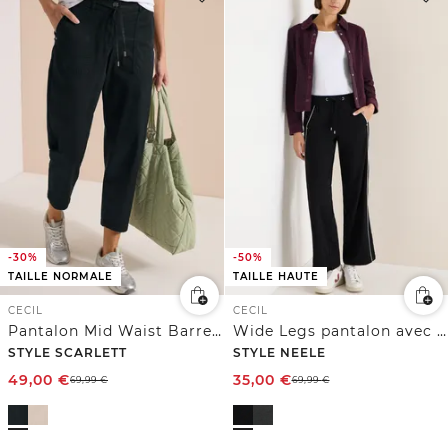
-30%
-50%
TAILLE NORMALE
TAILLE HAUTE
CECIL
CECIL
Pantalon Mid Waist Barrel Leg en coupe décontractée
Wide Legs pantalon avec bande
STYLE SCARLETT
STYLE NEELE
49,00
€
35,00
€
69,99
€
69,99
€