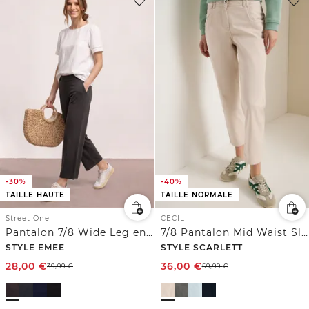
-30%
-40%
TAILLE HAUTE
TAILLE NORMALE
Street One
CECIL
Pantalon 7/8 Wide Leg en Loose Fit
7/8 Pantalon Mid Waist Slim Leg en Casual Fit
STYLE EMEE
STYLE SCARLETT
28,00
€
36,00
€
39,99
€
59,99
€