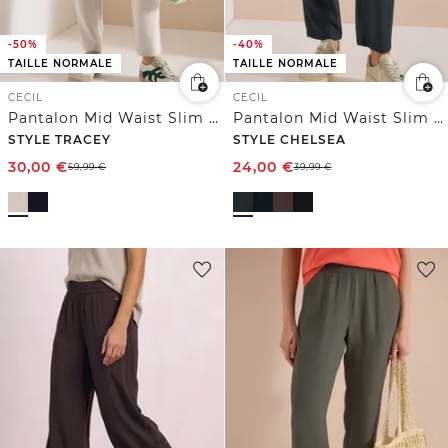
-50%
-40%
TAILLE NORMALE
TAILLE NORMALE
CECIL
CECIL
Pantalon Mid Waist Slim Leg en Casual Fit
Pantalon Mid Waist Slim Leg en coupe loose
STYLE TRACEY
STYLE CHELSEA
30,00
€
24,00
€
59,99
€
39,99
€