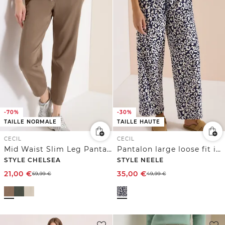
-70%
-30%
TAILLE NORMALE
TAILLE HAUTE
CECIL
CECIL
Mid Waist Slim Leg Pantalon Loose Fit
Pantalon large loose fit imprimé léopard
STYLE CHELSEA
STYLE NEELE
21,00
€
35,00
€
69,99
€
49,99
€