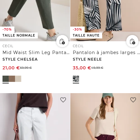
-70%
-30%
TAILLE NORMALE
TAILLE HAUTE
CECIL
CECIL
Mid Waist Slim Leg Pantalon Loose Fit
Pantalon à jambes larges avec imprimé et détail de ceinture
STYLE CHELSEA
STYLE NEELE
21,00
€
35,00
€
69,99
€
49,99
€