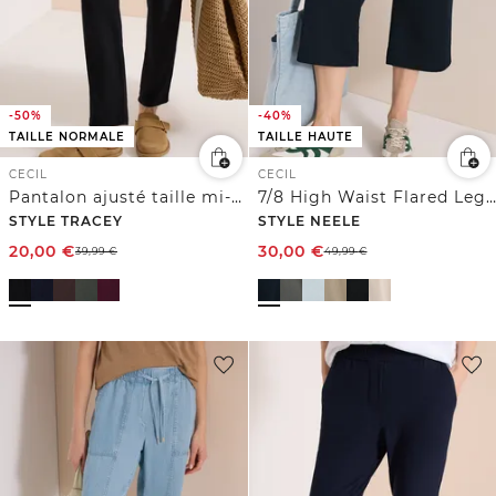
-50%
-40%
TAILLE NORMALE
TAILLE HAUTE
CECIL
CECIL
Pantalon ajusté taille mi-haute coupe slim
7/8 High Waist Flared Leg Pantalon Loose Fit
STYLE TRACEY
STYLE NEELE
20,00
€
30,00
€
39,99
€
49,99
€