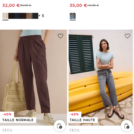
32,00
€
35,00
€
39,99
€
49,99
€
+ 5
-40%
-40%
TAILLE NORMALE
TAILLE HAUTE
CECIL
CECIL