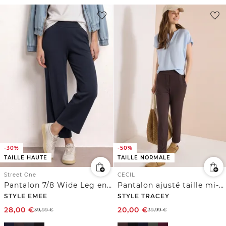
-30%
-50%
TAILLE HAUTE
TAILLE NORMALE
Street One
CECIL
Pantalon 7/8 Wide Leg en Loose Fit
Pantalon ajusté taille mi-haute coupe slim
STYLE EMEE
STYLE TRACEY
28,00
€
20,00
€
39,99
€
39,99
€