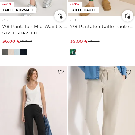
-40%
-30%
TAILLE NORMALE
TAILLE HAUTE
CECIL
CECIL
7/8 Pantalon Mid Waist Slim Leg en Casual Fit
7/8 Pantalon taille haute à jambes larges, coupe loose
STYLE SCARLETT
36,00
€
35,00
€
59,99
€
49,99
€