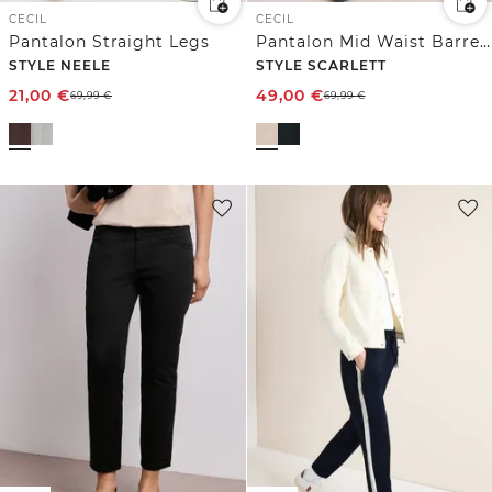
CECIL
CECIL
Pantalon Straight Legs
Pantalon Mid Waist Barrel Leg en coupe décontractée
STYLE NEELE
STYLE SCARLETT
21,00
€
49,00
€
69,99
€
69,99
€