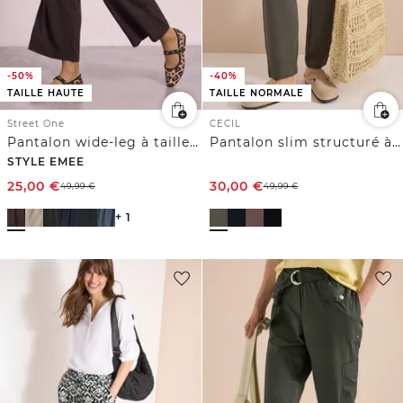
-50%
-40%
TAILLE HAUTE
TAILLE NORMALE
Street One
CECIL
Pantalon wide-leg à taille haute
Pantalon slim structuré à coupe décontractée
STYLE EMEE
25,00
€
30,00
€
49,99
€
49,99
€
+ 1