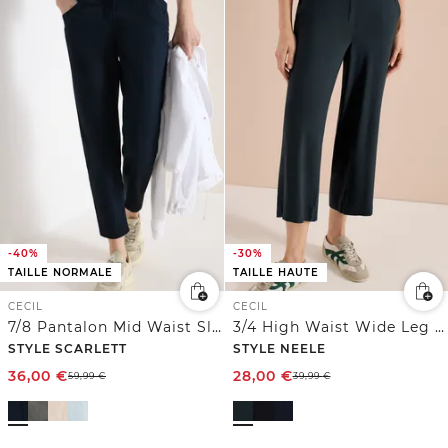
-40%
-30%
TAILLE NORMALE
TAILLE HAUTE
CECIL
CECIL
7/8 Pantalon Mid Waist Slim Leg en Casual Fit
3/4 High Waist Wide Leg Pantalon Loose Fit
STYLE SCARLETT
STYLE NEELE
36,00
€
28,00
€
59,99
€
39,99
€