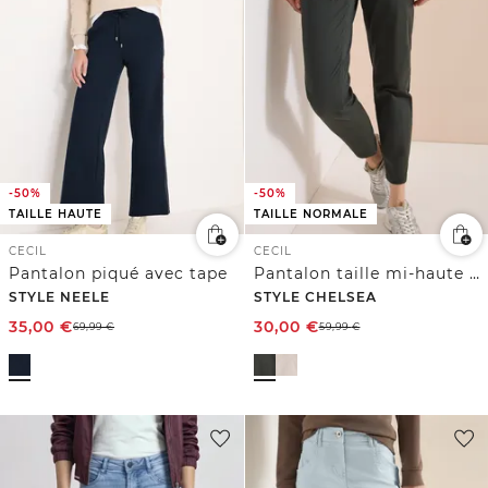
-50%
-50%
TAILLE HAUTE
TAILLE NORMALE
CECIL
CECIL
Pantalon piqué avec tape
Pantalon taille mi-haute à coupe slim avec effet délavé
STYLE NEELE
STYLE CHELSEA
35,00
€
30,00
€
69,99
€
59,99
€