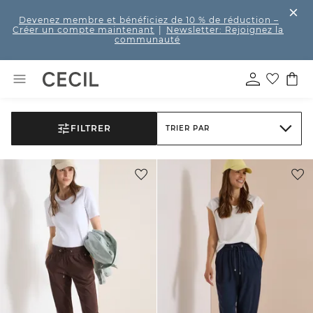
Devenez membre et bénéficiez de 10 % de réduction
–
Créer un compte maintenant
|
Newsletter: Rejoignez la
communauté
FILTRER
TRIER PAR