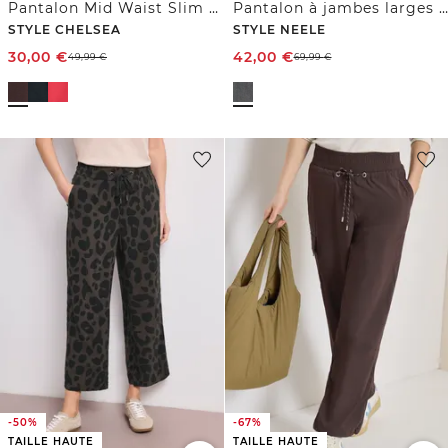
Pantalon Mid Waist Slim Leg en coupe loose
Pantalon à jambes larges avec ceinture à nouer
STYLE CHELSEA
STYLE NEELE
30,00
€
42,00
€
49,99
€
69,99
€
-50%
-67%
TAILLE HAUTE
TAILLE HAUTE