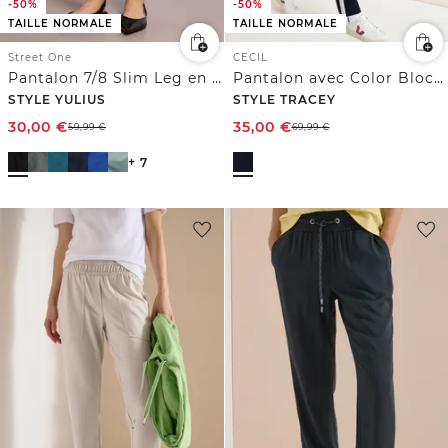
-50%
-50%
TAILLE NORMALE
TAILLE NORMALE
Street One
CECIL
Pantalon 7/8 Slim Leg en satin
Pantalon avec Color Block Tape
STYLE YULIUS
STYLE TRACEY
30,00
€
35,00
€
59,99
€
69,99
€
+ 7