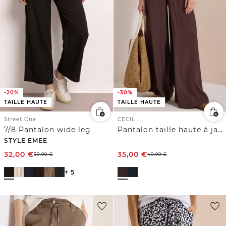
-20%
-30%
TAILLE HAUTE
TAILLE HAUTE
Street One
CECIL
7/8 Pantalon wide leg
Pantalon taille haute à jambes larges et coupe ample
STYLE EMEE
32,00
€
35,00
€
39,99
€
49,99
€
+ 5