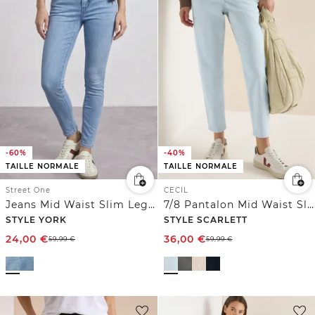
-60%
-40%
TAILLE NORMALE
TAILLE NORMALE
Street One
CECIL
Jeans Mid Waist Slim Leg à la coupe Slim Fit
7/8 Pantalon Mid Waist Slim Leg en Casual Fit
STYLE YORK
STYLE SCARLETT
24,00
€
36,00
€
59,99
€
59,99
€