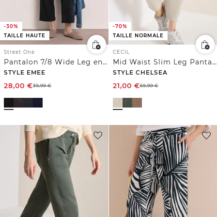
-30%
-70%
TAILLE HAUTE
TAILLE NORMALE
Street One
CECIL
Pantalon 7/8 Wide Leg en Loose Fit
Mid Waist Slim Leg Pantalon Loose Fit
STYLE EMEE
STYLE CHELSEA
28,00
€
21,00
€
39,99
€
69,99
€