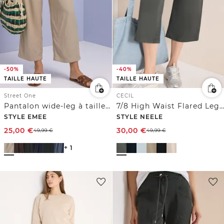
-50%
-40%
TAILLE HAUTE
TAILLE HAUTE
Street One
CECIL
Pantalon wide-leg à taille haute
7/8 High Waist Flared Leg Pantalon Loose Fit
STYLE EMEE
STYLE NEELE
25,00
€
30,00
€
49,99
€
49,99
€
+ 1