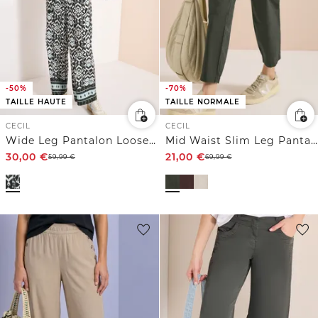
-50%
-70%
TAILLE HAUTE
TAILLE NORMALE
CECIL
CECIL
Wide Leg Pantalon Loose Fit avec imprimé
Mid Waist Slim Leg Pantalon Loose Fit
30,00
€
21,00
€
59,99
€
69,99
€