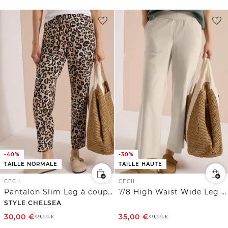
-40%
-30%
TAILLE NORMALE
TAILLE HAUTE
CECIL
CECIL
Pantalon Slim Leg à coupe ample avec motif léopard
7/8 High Waist Wide Leg Pantalon Loose Fit
STYLE CHELSEA
30,00
€
35,00
€
49,99
€
49,99
€