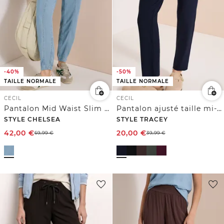
-40%
-50%
TAILLE NORMALE
TAILLE NORMALE
CECIL
CECIL
Pantalon Mid Waist Slim Leg au look délavé
Pantalon ajusté taille mi-haute coupe slim
STYLE CHELSEA
STYLE TRACEY
42,00
€
20,00
€
69,99
€
39,99
€