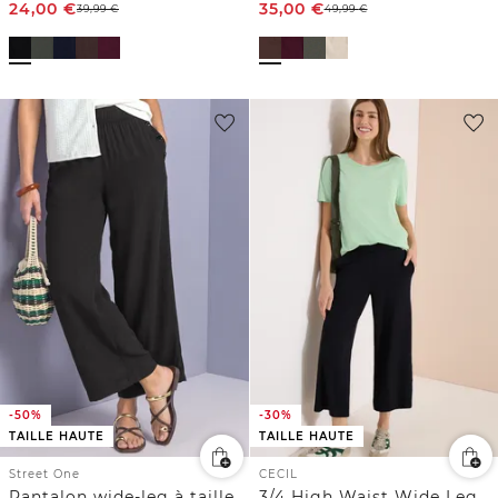
24,00
€
35,00
€
39,99
€
49,99
€
-50%
-30%
TAILLE HAUTE
TAILLE HAUTE
Street One
CECIL
Pantalon wide-leg à taille haute
3/4 High Waist Wide Leg Pantalon Loose Fit