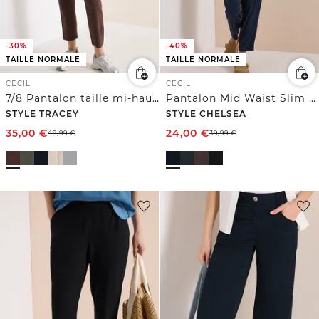
-30%
-40%
TAILLE NORMALE
TAILLE NORMALE
CECIL
CECIL
7/8 Pantalon taille mi-haute coupe slim
Pantalon Mid Waist Slim Leg en coupe loose
STYLE TRACEY
STYLE CHELSEA
35,00
€
24,00
€
49,99
€
39,99
€