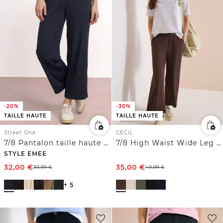
-20%
-30%
TAILLE HAUTE
TAILLE HAUTE
Street One
CECIL
7/8 Pantalon taille haute wide leg coupe décontractée
7/8 High Waist Wide Leg Pantalon Loose Fit
STYLE EMEE
32,00
€
35,00
€
39,99
€
49,99
€
+ 5