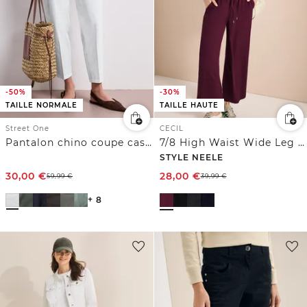
-50%
-30%
TAILLE NORMALE
TAILLE HAUTE
Street One
CECIL
Pantalon chino coupe casual en matière douce
7/8 High Waist Wide Leg Pantalon Loose Fit
STYLE NEELE
30,00
€
28,00
€
59,99
€
39,99
€
+ 8