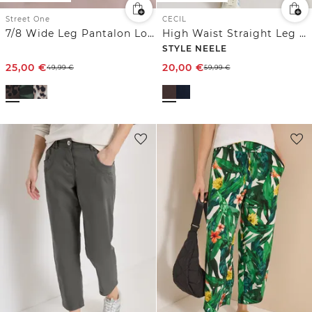
Street One
CECIL
7/8 Wide Leg Pantalon Loose Fit avec imprimé
High Waist Straight Leg Pantalon Loose Fit
STYLE NEELE
25,00
€
20,00
€
49,99
€
59,99
€