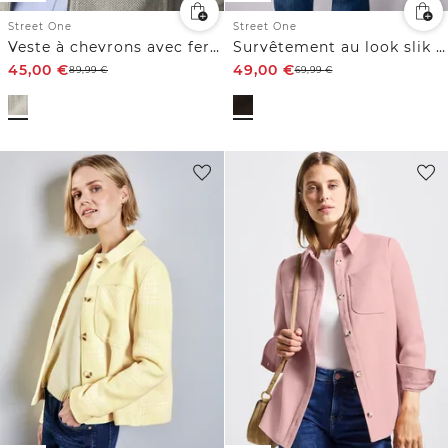
Street One
Street One
Veste à chevrons avec fermeture éclair
Survêtement au look slik avec patte de boutonnage
45,00
€
49,00
€
89,99
€
69,99
€