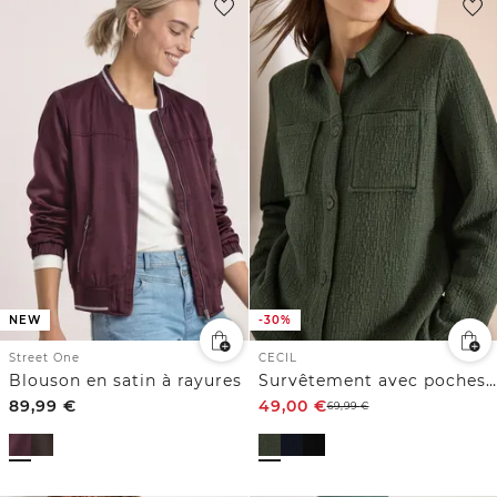
NEW
-30%
Street One
CECIL
Blouson en satin à rayures
Survêtement avec poches poitrine et structure
89,99
€
49,00
€
69,99
€