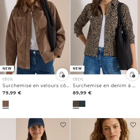
NEW
NEW
CECIL
CECIL
Surchemise en velours côtelé à poches poitrine
Surchemise en denim à motif léopard
79,99
€
89,99
€