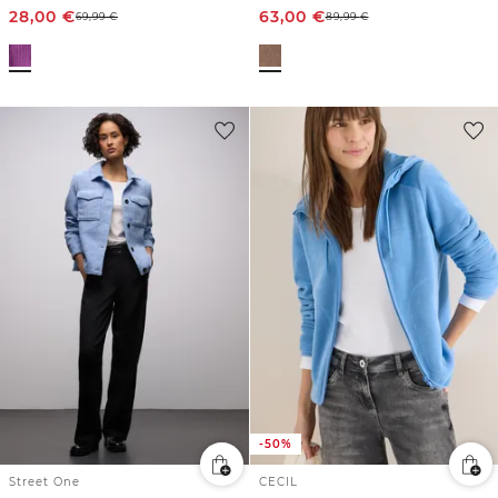
28,00
€
63,00
€
69,99
€
89,99
€
-50%
Street One
CECIL