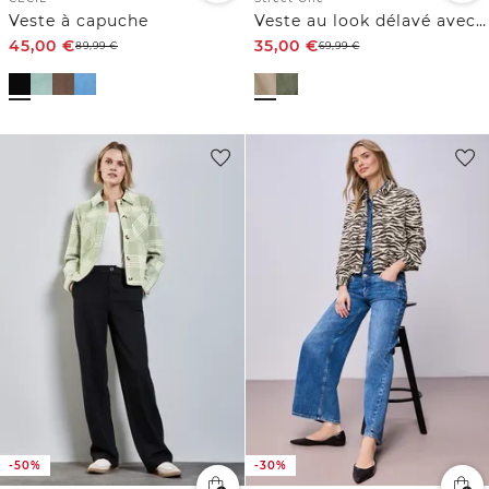
Veste à capuche
Veste au look délavé avec cordon de serrage
45,00
€
35,00
€
89,99
€
69,99
€
-50%
-30%