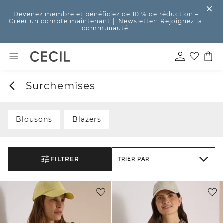
Devenez membre et bénéficiez de 10 % de réduction
–
Créer un compte maintenant
|
Newsletter: Rejoignez la
communauté
Surchemises
Blousons
Blazers
FILTRER
TRIER PAR