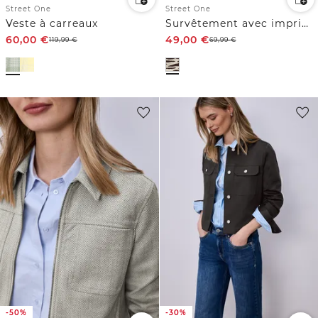
Street One
Street One
Veste à carreaux
Survêtement avec imprimé zèbre
60,00
€
49,00
€
119,99
€
69,99
€
-50%
-30%