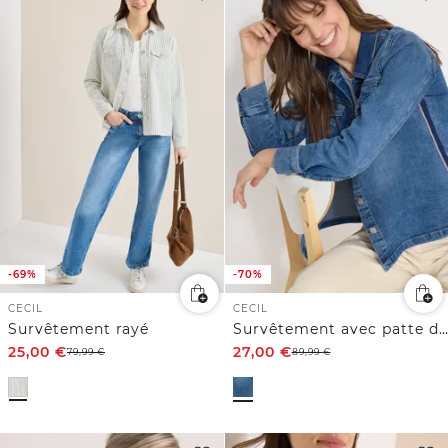
-69%
-70%
CECIL
CECIL
Survêtement rayé
Survêtement avec patte de boutonnage
25,00
€
27,00
€
79,99
€
89,99
€