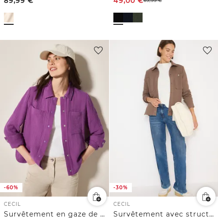
89,99
€
49,00
€
69,99
€
-60%
-30%
CECIL
CECIL
Survêtement en gaze de coton
Survêtement avec structure