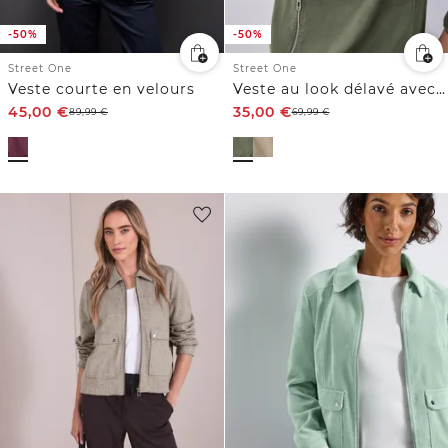
-50%
-50%
Street One
Street One
Veste courte en velours
Veste au look délavé avec cordon de serrage
45,00
€
35,00
€
89,99
€
69,99
€