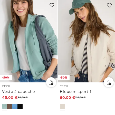
-50%
-50%
CECIL
CECIL
Veste à capuche
Blouson sportif
45,00
€
60,00
€
89,99
€
119,99
€