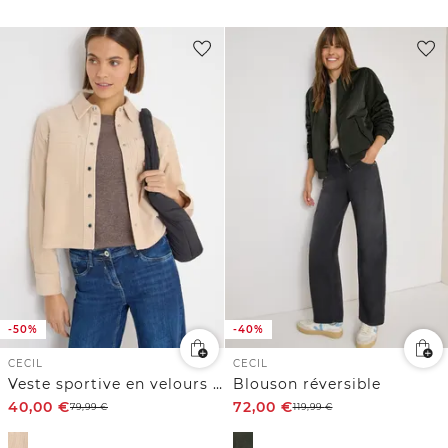
-50%
-40%
CECIL
CECIL
Veste sportive en velours côtelé
Blouson réversible
40,00
€
72,00
€
79,99
€
119,99
€