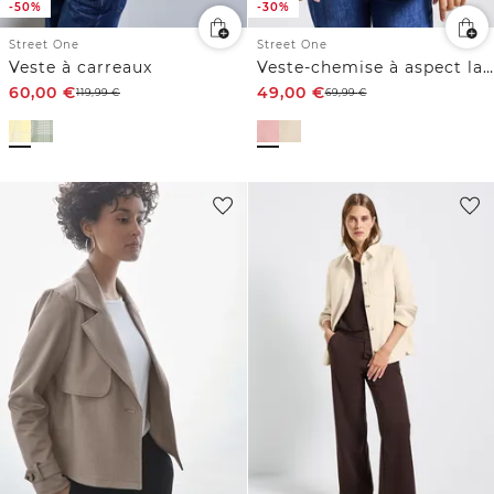
-50%
-30%
Street One
Street One
Veste à carreaux
Veste-chemise à aspect laine
60,00
€
49,00
€
119,99
€
69,99
€