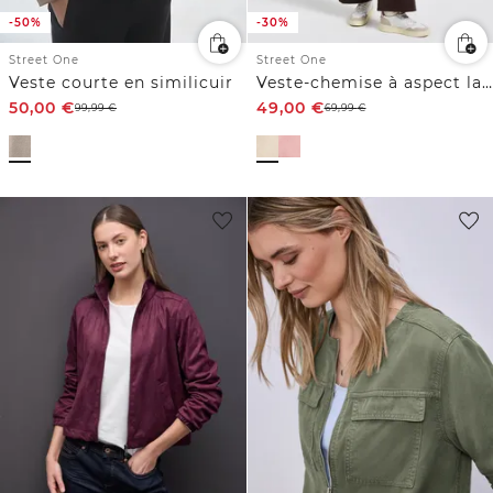
-50%
-30%
Street One
Street One
Veste courte en similicuir
Veste-chemise à aspect laine
50,00
€
49,00
€
99,99
€
69,99
€