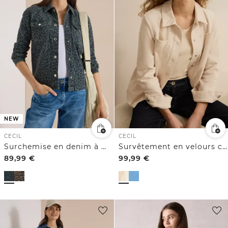
NEW
CECIL
CECIL
Surchemise en denim à motif léopard
Survêtement en velours côtelé
89,99
€
99,99
€