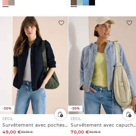
-30%
-30%
CECIL
CECIL
Survêtement avec poches poitrine et structure
Survêtement avec capuche et rayures
49,00
€
70,00
€
69,99
€
99,99
€