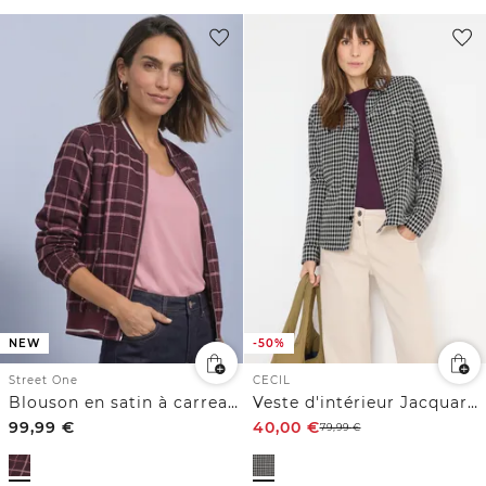
NEW
-50%
Street One
CECIL
Blouson en satin à carreaux
Veste d'intérieur Jacquard Check
99,99
€
40,00
€
79,99
€