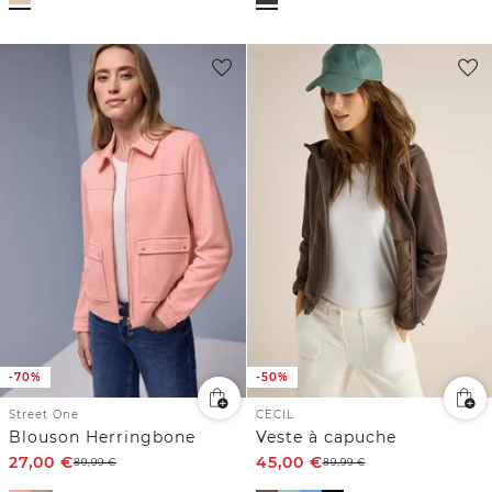
-70%
-50%
Street One
CECIL
Blouson Herringbone
Veste à capuche
27,00
€
45,00
€
89,99
€
89,99
€