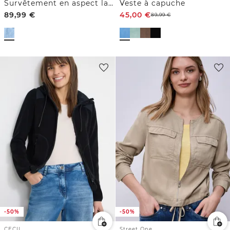
Survêtement en aspect laine
Veste à capuche
89,99
€
45,00
€
89,99
€
-50%
-50%
CECIL
Street One