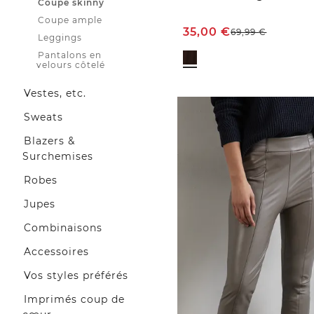
Coupe skinny
Coupe ample
35,00
€
69,99
€
Leggings
Pantalons en
velours côtelé
Vestes, etc.
Sweats
Blazers &
Surchemises
Robes
Jupes
Combinaisons
Accessoires
Vos styles préférés
Imprimés coup de