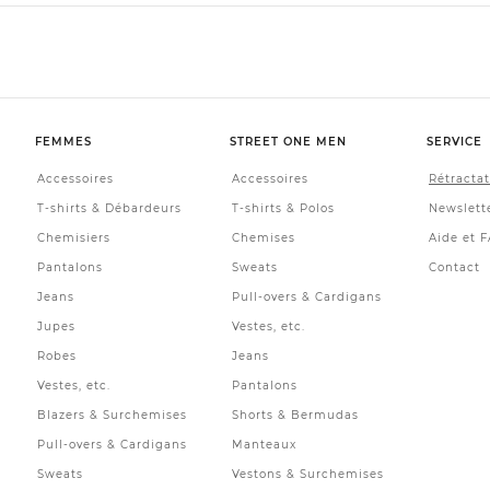
FEMMES
STREET ONE MEN
SERVICE
Accessoires
Accessoires
Rétracta
T-shirts & Débardeurs
T-shirts & Polos
Newslett
Chemisiers
Chemises
Aide et 
Pantalons
Sweats
Contact
Jeans
Pull-overs & Cardigans
Jupes
Vestes, etc.
Robes
Jeans
Vestes, etc.
Pantalons
Blazers & Surchemises
Shorts & Bermudas
Pull-overs & Cardigans
Manteaux
Sweats
Vestons & Surchemises