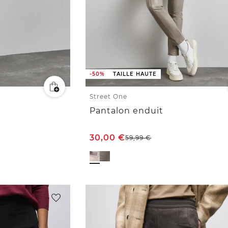
-50%
TAILLE HAUTE
Street One
Pantalon enduit
30,00
€
59,99
€