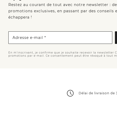
Restez au courant de tout avec notre newsletter : d
promotions exclusives, en passant par des conseils e
échappera !
Adresse e-mail *
En m'inscrivant, je confirme que je souhaite recevoir la newsletter 
promotions par e-mail. Ce consentement peut être révoqué à tout 
Délai de livraison de 