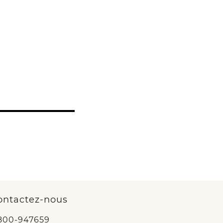
s
ontactez-nous
800-947659