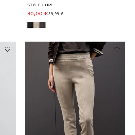
STYLE HOPE
30,00
€
59,99
€