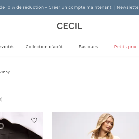
de 10 % de réduction
– Créer un compte maintenant
|
Newslette
nvoités
Collection d’août
Basiques
Petits prix
kinny
s)