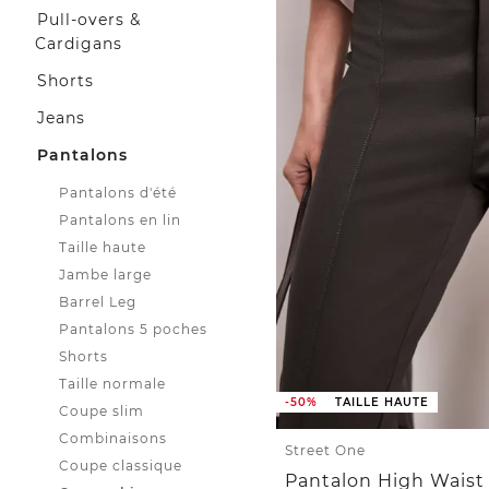
Pull-overs &
Cardigans
Shorts
Jeans
Pantalons
Pantalons d'été
Pantalons en lin
Taille haute
Jambe large
Barrel Leg
Pantalons 5 poches
Shorts
Taille normale
-50%
TAILLE HAUTE
Coupe slim
Combinaisons
Street One
Coupe classique