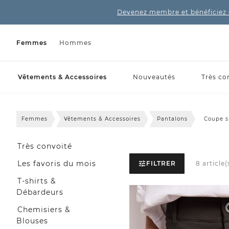
Devenez membre et bénéficiez 
Femmes
Hommes
Vêtements & Accessoires
Nouveautés
Très co
Femmes
Vêtements & Accessoires
Pantalons
Coupe s
Très convoité
Les favoris du mois
FILTRER
8 article(
T-shirts &
Débardeurs
Chemisiers &
Blouses