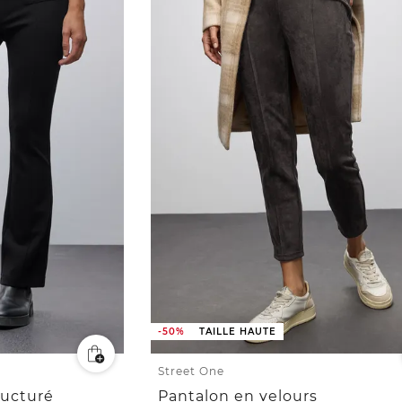
-50%
TAILLE HAUTE
Street One
ructuré
Pantalon en velours