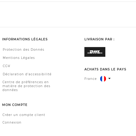
INFORMATIONS LÉGALES
LIVRAISON PAR :
Protection des Donnés
Mentions Légales
CGV
ACHATS DANS LE PAYS
Déclaration d'accessibilité
France
Centre de préférences en
matière de protection des
données
MON COMPTE
Créer un compte client
Connexion