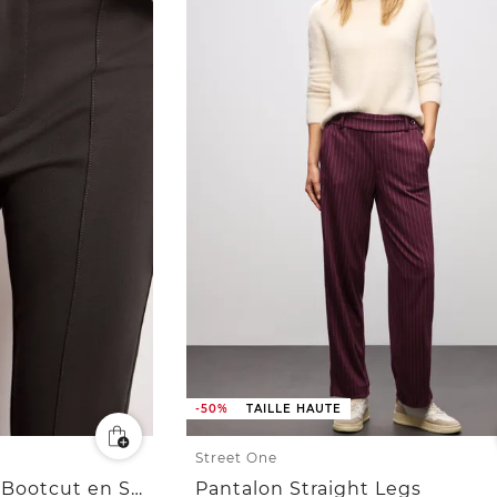
-50%
TAILLE HAUTE
Street One
Pantalon High Waist Bootcut en Skinny Fit
Pantalon Straight Legs