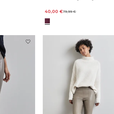
40,00
€
79,99
€