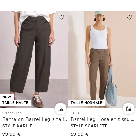
NEW
TAILLE HAUTE
TAILLE NORMALE
Street One
CECIL
Pantalon Barrel Leg à taille haute et coupe décontractée
Barrel Leg Hose en tissu « Papertouch »
STYLE KARLIE
STYLE SCARLETT
79,99
€
59,99
€