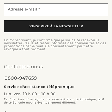
Adresse e-mail *
S'INSCRIRE À LA NEWSLETTER
En m'inscrivant, je confirme que je souhaite recevoir la
newsletter CECIL et rester informée des nouveautés et des
promotions par e-mail. Ce consentement peut être
révoqué à tout moment.
Contactez-nous
0800-947659
Service d'assistance téléphonique
Lun.-ven. 10 h 00 – 16 h 00
Tarif de réseau fixe régulier de votre opérateur téléphonique, tarif
de téléphonie mobile éventuellement différent.