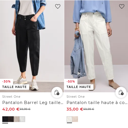
-30%
-50%
TAILLE HAUTE
TAILLE HAUTE
Street One
Street One
Pantalon Barrel Leg taille haute
Pantalon taille haute à coupe barrel leg décontractée
42,00
€
35,00
€
59,99
€
69,99
€