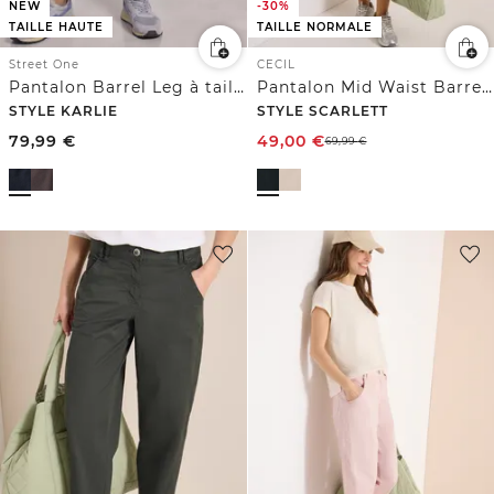
NEW
-30%
TAILLE HAUTE
TAILLE NORMALE
Street One
CECIL
Pantalon Barrel Leg à taille haute et coupe décontractée
Pantalon Mid Waist Barrel Leg en coupe décontractée
STYLE KARLIE
STYLE SCARLETT
79,99
€
49,00
€
69,99
€