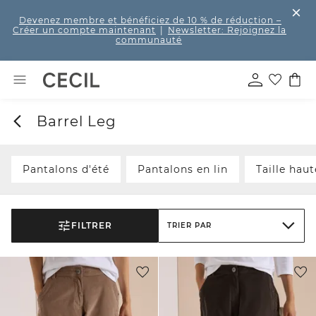
Devenez membre et bénéficiez de 10 % de réduction
–
Créer un compte maintenant
|
Newsletter: Rejoignez la
communauté
Barrel Leg
Pantalons d'été
Pantalons en lin
Taille haut
FILTRER
TRIER PAR