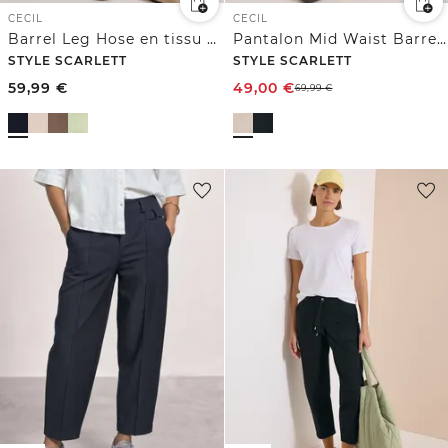
CECIL
CECIL
Barrel Leg Hose en tissu « Papertouch »
Pantalon Mid Waist Barrel Leg en coupe décontractée
STYLE SCARLETT
STYLE SCARLETT
59,99
€
49,00
€
69,99
€