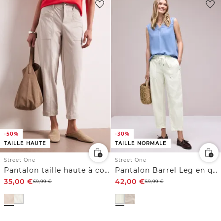
-50%
-30%
TAILLE HAUTE
TAILLE NORMALE
Street One
Street One
Pantalon taille haute à coupe barrel leg décontractée
Pantalon Barrel Leg en qualité Papertouch
35,00
€
42,00
€
69,99
€
59,99
€