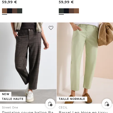
59,99
€
59,99
€
NEW
TAILLE HAUTE
TAILLE NORMALE
Street One
CECIL
Pantalon coupe ballon Barrel Leg avec boucles décoratives
Barrel Leg Hose en tissu « Papertouch »