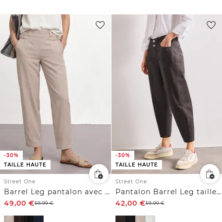
-30%
-30%
TAILLE HAUTE
TAILLE HAUTE
Street One
Street One
Barrel Leg pantalon avec détail de boucle
Pantalon Barrel Leg taille haute
49,00
€
42,00
€
69,99
€
59,99
€