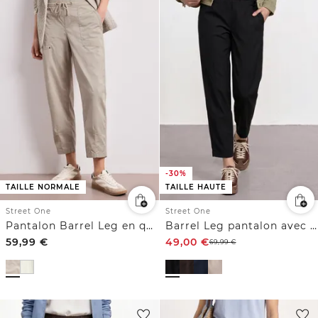
-30%
TAILLE NORMALE
TAILLE HAUTE
Street One
Street One
Pantalon Barrel Leg en qualité Papertouch
Barrel Leg pantalon avec détail de boucle
59,99
€
49,00
€
69,99
€