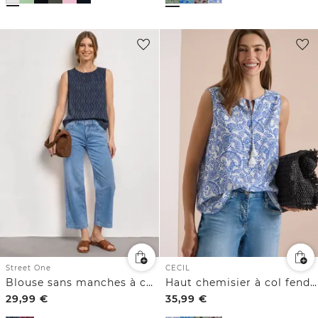
Street One
CECIL
Blouse sans manches à col rond froncé
Haut chemisier à col fendu et imprimé
29,99
€
35,99
€