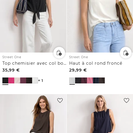
Street One
Street One
Top chemisier avec col bowling et nœuds
Haut à col rond froncé
35,99
€
29,99
€
+ 1