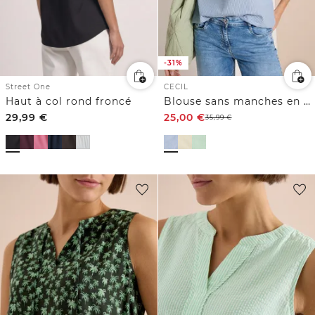
-31%
CECIL
Street One
Blouse sans manches en seersucker
Haut à col rond froncé
29,99
€
25,00
€
35,99
€