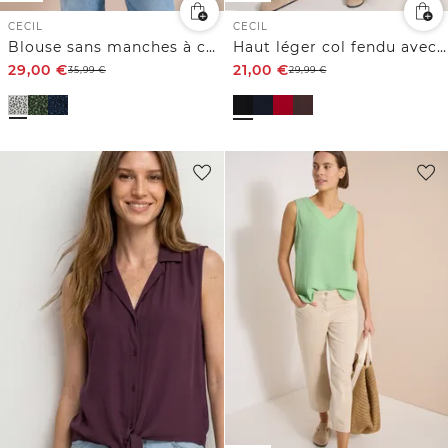
CECIL
CECIL
Blouse sans manches à col fendu et imprimé palmiers
Haut léger col fendu avec cordons
29,00
€
21,00
€
35,99
€
29,99
€