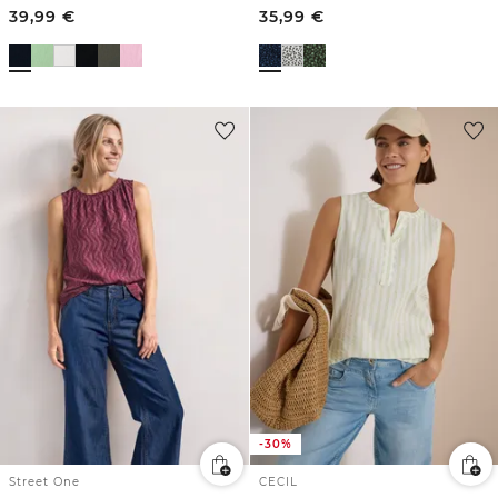
39,99
€
35,99
€
-30%
Street One
CECIL