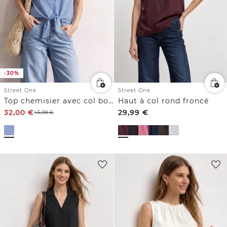
-30%
Street One
Street One
Top chemisier avec col bowling et nœuds
Haut à col rond froncé
32,00
€
29,99
€
45,99
€