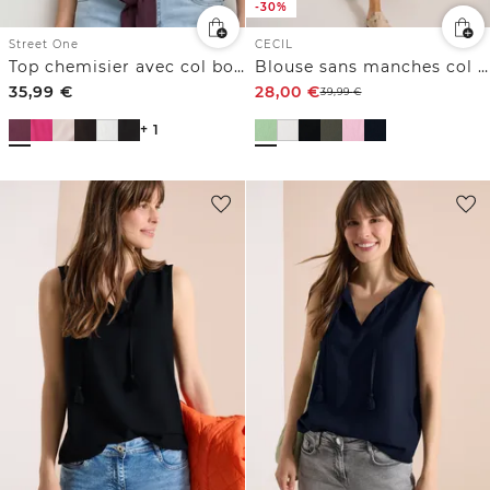
-30%
Street One
CECIL
Top chemisier avec col bowling et nœuds
Blouse sans manches col V en gaze de coton
35,99
€
28,00
€
39,99
€
+ 1