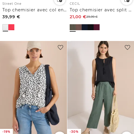
Street One
CECIL
Top chemisier avec col en V et ruches
Top chemisier avec split neck et rubans
39,99
€
21,00
€
29,99
€
-19%
-30%