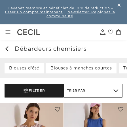
Devenez membre et bénéficiez de 10 % de réduction
–
Créer un compte maintenant
|
Newsletter: Rejoignez la
communauté
Débardeurs chemisiers
Blouses d'été
Blouses à manches courtes
T
FILTRER
TRIER PAR