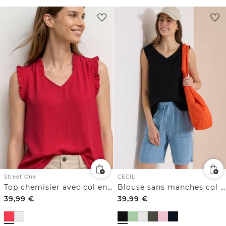
Street One
CECIL
Top chemisier avec col en V et ruches
Blouse sans manches col V en gaze de coton
39,99
€
39,99
€