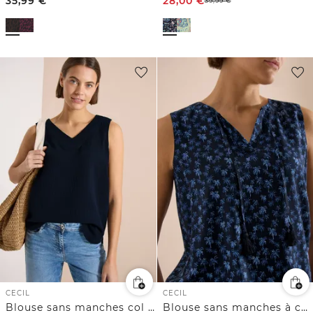
35,99
€
28,00
€
39,99
€
CECIL
CECIL
Blouse sans manches col V en gaze de coton
Blouse sans manches à col fendu et imprimé palmiers