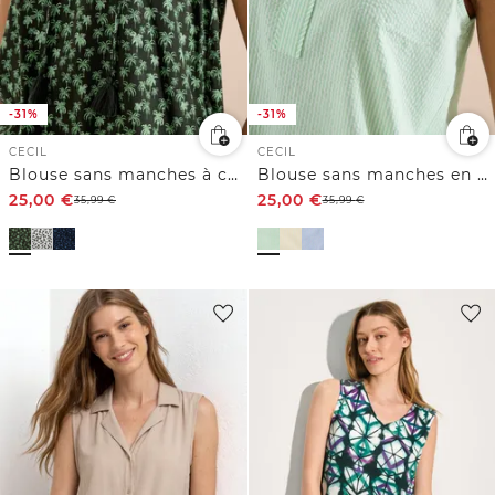
-31%
-31%
CECIL
CECIL
Blouse sans manches à col fendu et imprimé palmiers
Blouse sans manches en seersucker
25,00
€
25,00
€
35,99
€
35,99
€