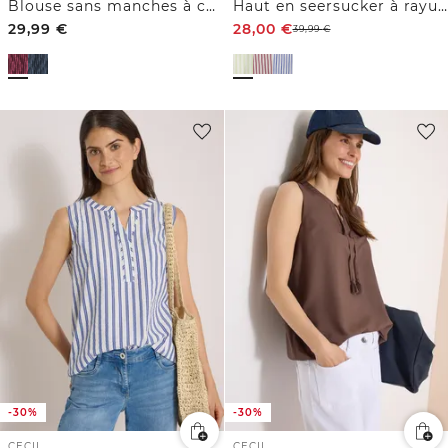
Blouse sans manches à col rond froncé
Haut en seersucker à rayures
29,99
€
28,00
€
39,99
€
-30%
-30%
CECIL
CECIL