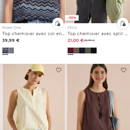
-30%
Street One
CECIL
Top chemisier avec col en V et ruches
Top chemisier avec split neck et rubans
39,99
€
21,00
€
29,99
€