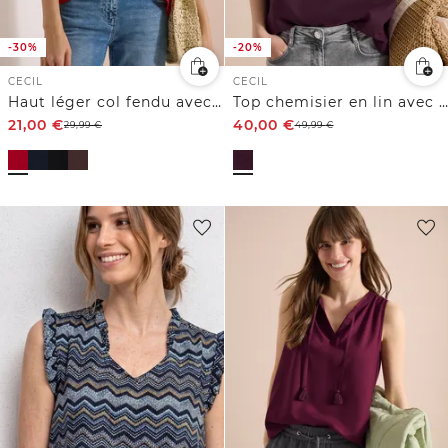
-30%
-20%
CECIL
CECIL
Haut léger col fendu avec cordons
Top chemisier en lin avec détails de boutons
21,00
€
40,00
€
29,99
€
49,99
€