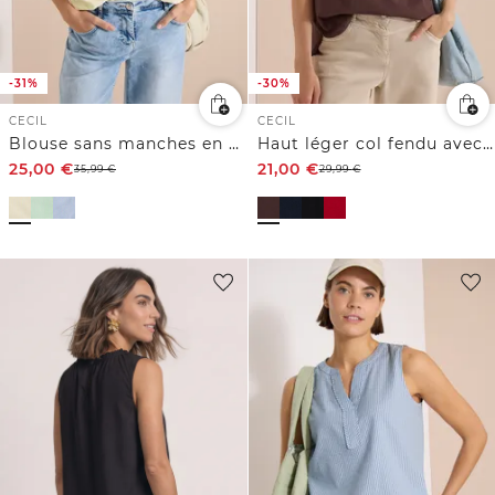
-31%
-30%
CECIL
CECIL
Blouse sans manches en seersucker
Haut léger col fendu avec cordons
25,00
€
21,00
€
35,99
€
29,99
€