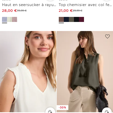
Haut en seersucker à rayures
Top chemisier avec col fendu et rubans
28,00
€
21,00
€
39,99
€
29,99
€
-30%