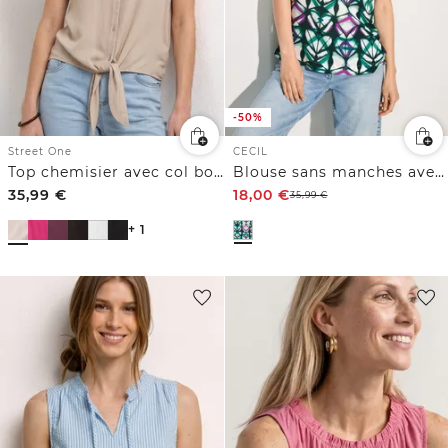
-50%
Street One
CECIL
Top chemisier avec col bowling et nœuds
Blouse sans manches avec imprimé
35,99
€
18,00
€
35,99
€
+ 1