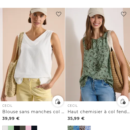
CECIL
CECIL
Blouse sans manches col V en gaze de coton
Haut chemisier à col fendu et imprimé
39,99
€
35,99
€