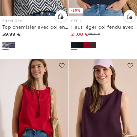
-30%
Street One
CECIL
Top chemisier avec col en V et ruches
Haut léger col fendu avec cordons
39,99
€
21,00
€
29,99
€