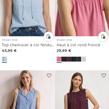
Street One
Street One
Top chemisier à col fendu et à volants
Haut à col rond froncé
45,99
€
29,99
€