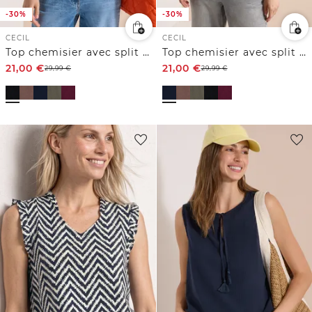
-30%
-30%
CECIL
CECIL
Top chemisier avec split neck et rubans
Top chemisier avec split neck et rubans
21,00
€
21,00
€
29,99
€
29,99
€