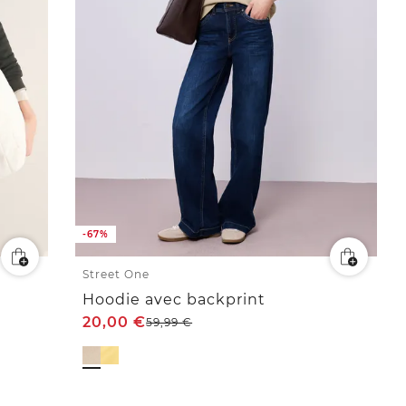
-67%
Street One
Hoodie avec backprint
20,00
€
59,99
€