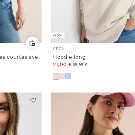
-70%
CECIL
Sweat-shirt à manches courtes avec capuche et rayures
Hoodie long
21,00
€
69,99
€