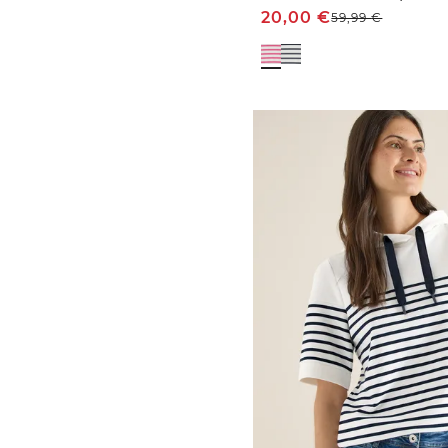
20,00
€
59,99
€