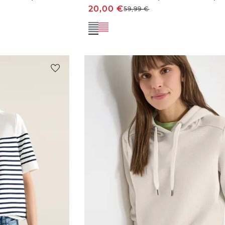
20,00
€
59,99
€