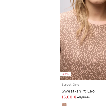
-70%
Street One
Sweat-shirt Léo
15,00
€
49,99
€