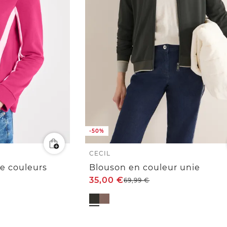
-50%
CECIL
de couleurs
Blouson en couleur unie
35,00
€
69,99
€