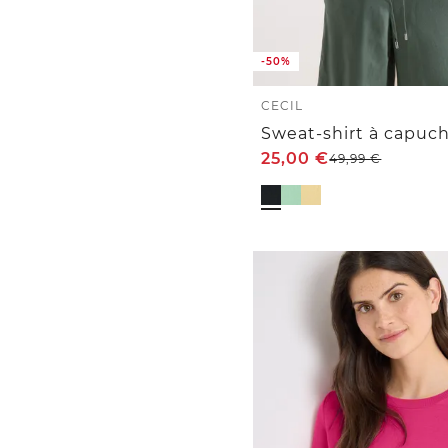
-50%
CECIL
25,00
€
49,99
€