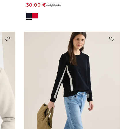
30,00
€
59,99
€