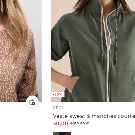
-50%
CECIL
30,00
€
59,99
€