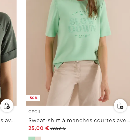
-50%
CECIL
Veste sweat à manches courtes avec fermeture éclair
Sweat-shirt à manches courtes avec wording
25,00
€
49,99
€