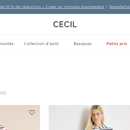
de 10 % de réduction
– Créer un compte maintenant
|
Newslette
nvoités
Collection d’août
Basiques
Petits prix
e(s)