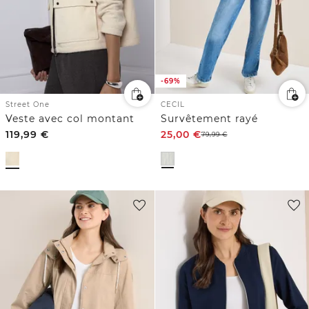
-69%
Street One
CECIL
Veste avec col montant
Survêtement rayé
119,99
€
25,00
€
79,99
€