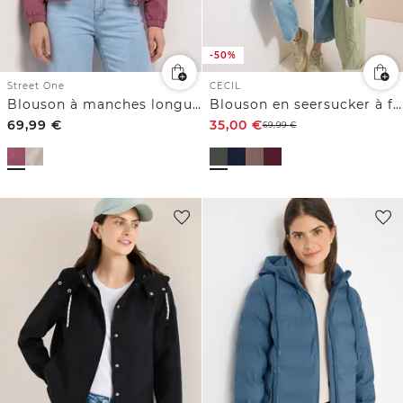
-50%
Street One
CECIL
Blouson à manches longues avec fermeture zip
Blouson en seersucker à fermeture zip
69,99
€
35,00
€
69,99
€