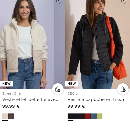
NEW
NEW
Street One
CECIL
Veste effet peluche avec des détails en softshell
Veste à capuche en tissu Scuba et matières mélangées
99,99
€
99,99
€