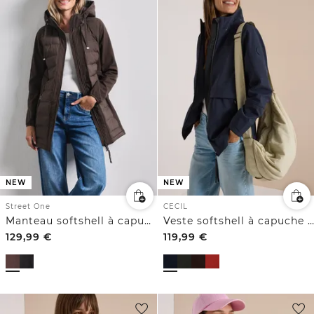
NEW
NEW
Street One
CECIL
Manteau softshell à capuche et détails matelassés
Veste softshell à capuche amovible
129,99
€
119,99
€