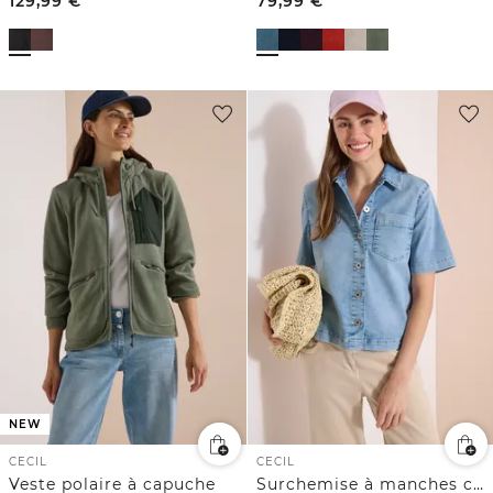
129,99
€
79,99
€
NEW
CECIL
CECIL
Veste polaire à capuche
Surchemise à manches courtes avec patte de boutonnage