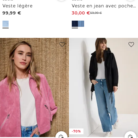
Veste légère
Veste en jean avec poches poitrine et boutons
99,99
€
30,00
€
59,99
€
-70%