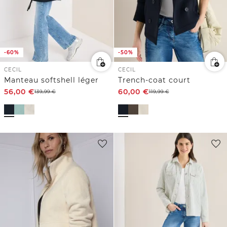
-60%
-50%
CECIL
CECIL
Manteau softshell léger
Trench-coat court
56,00
€
60,00
€
139,99
€
119,99
€