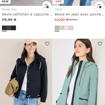
NEW
-40%
Street One
CECIL
Veste softshell à capuche avec détails matelassés
Veste en jean avec poches poitrine et boutons
119,99
€
42,00
€
69,99
€