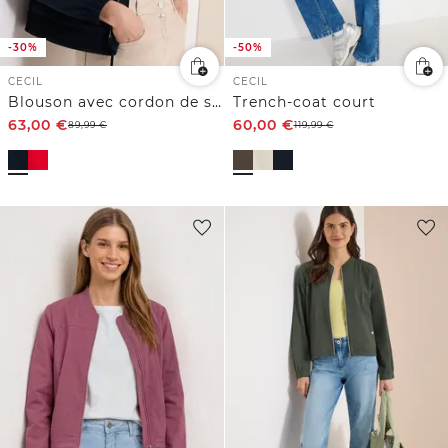
-30%
-50%
CECIL
CECIL
Blouson avec cordon de serrage et détails en mesh
Trench-coat court
63,00
€
60,00
€
89,99
€
119,99
€