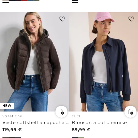
NEW
Street One
CECIL
Veste softshell à capuche avec détails matelassés
Blouson à col chemise
119,99
€
89,99
€