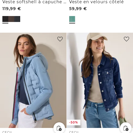
Veste softshell à capuche avec détails matelassés
Veste en velours côtelé
119,99
€
59,99
€
-50%
CECIL
CECIL