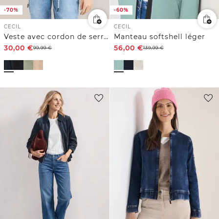
-70%
-60%
CECIL
CECIL
Veste avec cordon de serrage
Manteau softshell léger
30,00
€
56,00
€
99,99
€
139,99
€