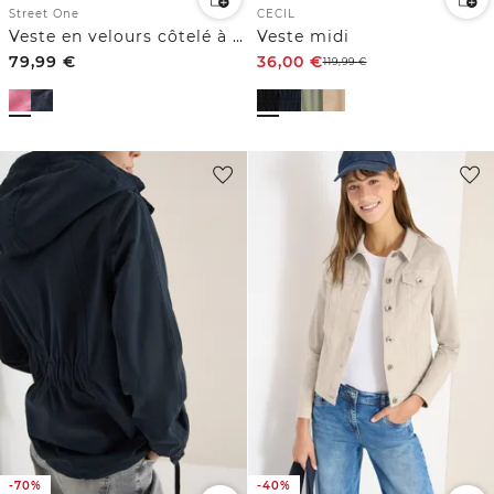
Street One
CECIL
Veste en velours côtelé à manches 3/4 avec col chemise
Veste midi
79,99
€
36,00
€
119,99
€
-70%
-40%