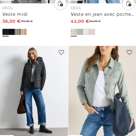
CECIL
CECIL
Veste midi
Veste en jean avec poches poitrine et boutons
36,00
€
42,00
€
119,99
€
69,99
€