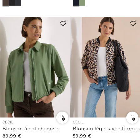
CECIL
CECIL
Blouson à col chemise
Blouson léger avec fermeture zip et imprimé léopard
89,99
€
59,99
€