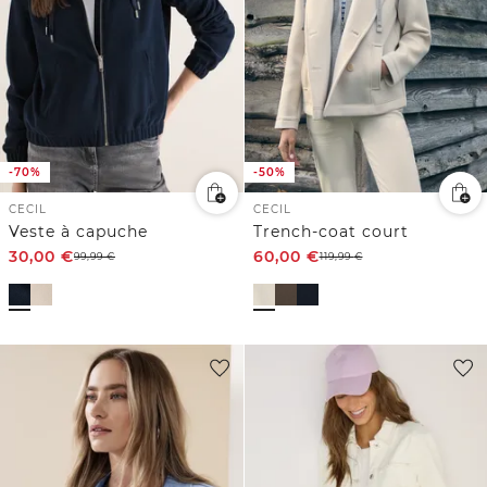
-70%
-50%
CECIL
CECIL
Veste à capuche
Trench-coat court
30,00
€
60,00
€
99,99
€
119,99
€