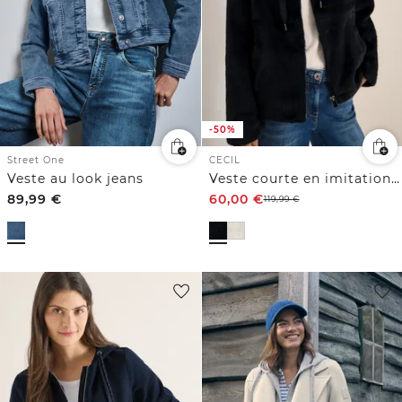
-50%
Street One
CECIL
Veste au look jeans
Veste courte en imitation fourrure
89,99
€
60,00
€
119,99
€