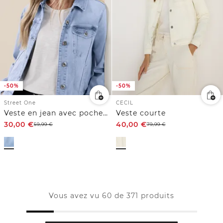
-50%
-50%
Street One
CECIL
Veste en jean avec poches poitrine et boutons
Veste courte
30,00
€
40,00
€
59,99
€
79,99
€
Vous avez vu 60 de 371 produits