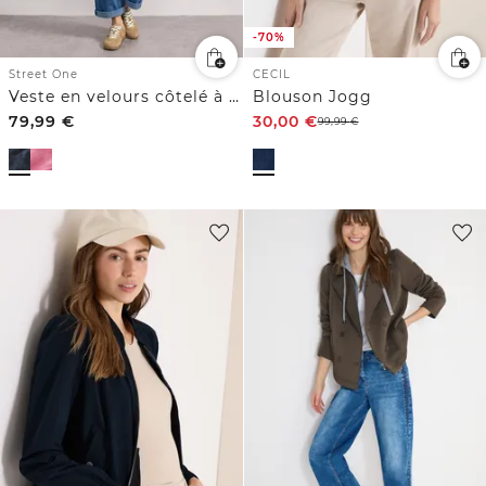
-70%
Street One
CECIL
Veste en velours côtelé à manches 3/4 avec col chemise
Blouson Jogg
79,99
€
30,00
€
99,99
€