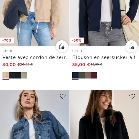
-70%
-50%
CECIL
CECIL
Veste avec cordon de serrage
Blouson en seersucker à fermeture zip
30,00
€
35,00
€
99,99
€
69,99
€