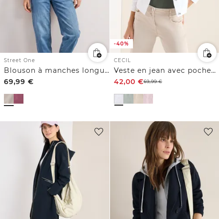
-40%
Street One
CECIL
Blouson à manches longues avec fermeture zip
Veste en jean avec poches poitrine et boutons
69,99
€
42,00
€
69,99
€