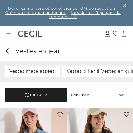
Devenez membre et bénéficiez de 10 % de réduction
–
Créer un compte maintenant
|
Newsletter: Rejoignez la
communauté
Vestes en jean
Vestes matelassées
Vestes biker & Vestes en cui
FILTRER
TRIER PAR