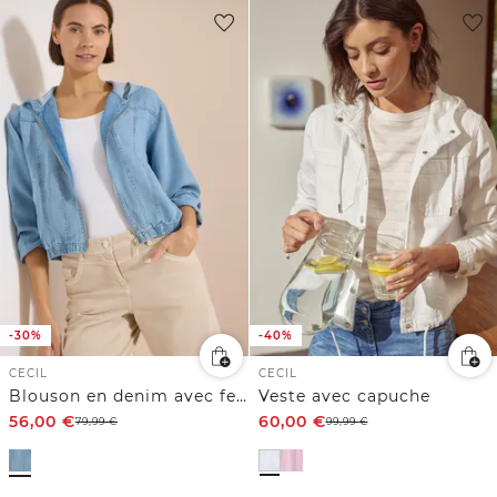
-30%
-40%
CECIL
CECIL
Blouson en denim avec fermeture zip
Veste avec capuche
56,00
€
60,00
€
79,99
€
99,99
€