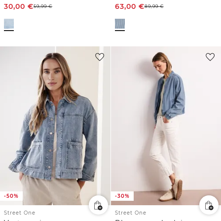
30,00
€
63,00
€
59,99
€
89,99
€
-50%
-30%
Street One
Street One