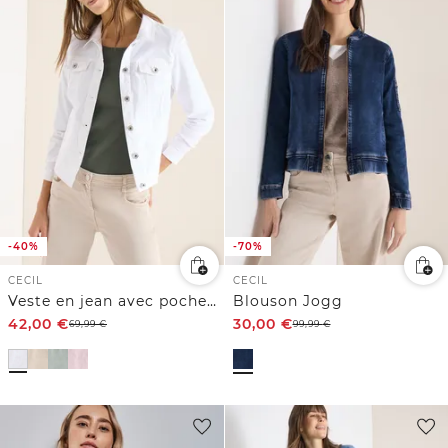
-40%
-70%
CECIL
CECIL
Veste en jean avec poches poitrine et boutons
Blouson Jogg
42,00
€
30,00
€
69,99
€
99,99
€