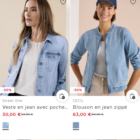
-50%
-30%
Street One
CECIL
Veste en jean avec poches poitrine et boutons
Blouson en jean zippé
30,00
€
63,00
€
59,99
€
89,99
€