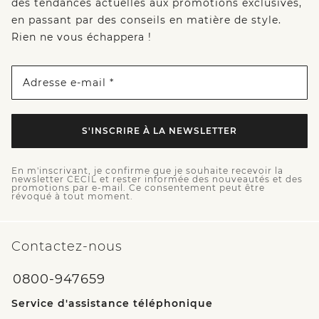
des tendances actuelles aux promotions exclusives,
en passant par des conseils en matière de style.
Rien ne vous échappera !
Adresse e-mail *
S'INSCRIRE À LA NEWSLETTER
En m'inscrivant, je confirme que je souhaite recevoir la
newsletter CECIL et rester informée des nouveautés et des
promotions par e-mail. Ce consentement peut être
révoqué à tout moment.
Contactez-nous
0800-947659
Service d'assistance téléphonique