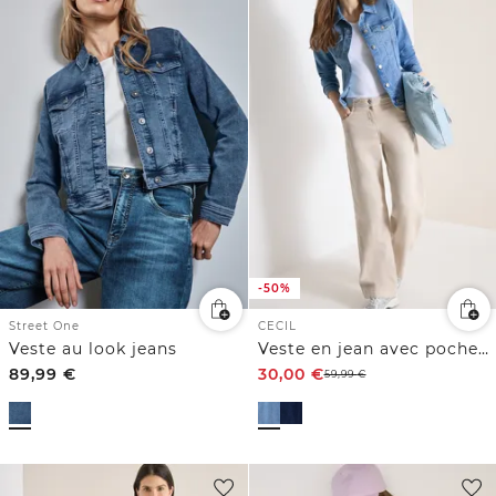
-50%
Street One
CECIL
Veste au look jeans
Veste en jean avec poches poitrine et boutons
89,99
€
30,00
€
59,99
€