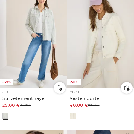
-69%
-50%
CECIL
CECIL
Survêtement rayé
Veste courte
25,00
€
40,00
€
79,99
€
79,99
€