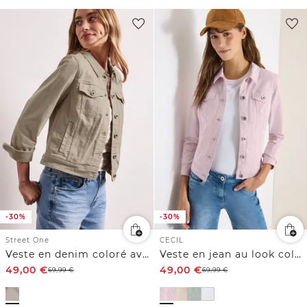
-30%
-30%
Street One
CECIL
Veste en denim coloré avec poches
Veste en jean au look colored denim
49,00
€
49,00
€
69,99
€
69,99
€