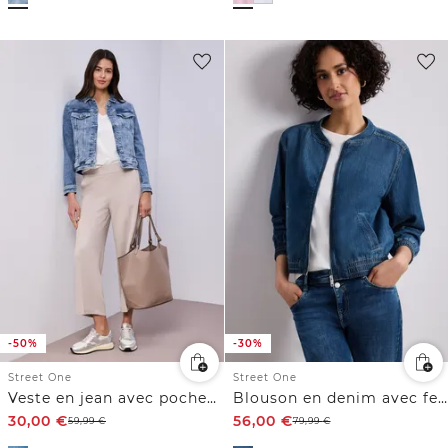
-50%
-30%
Street One
Street One
Veste en jean avec poches poitrine et boutons
Blouson en denim avec fermeture zip
30,00
€
56,00
€
59,99
€
79,99
€