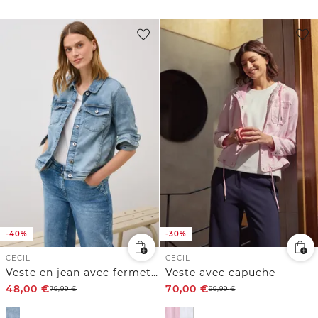
-40%
-30%
CECIL
CECIL
Veste en jean avec fermeture à boutons
Veste avec capuche
48,00
€
70,00
€
79,99
€
99,99
€