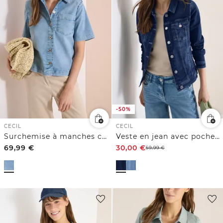
-50%
CECIL
CECIL
Surchemise à manches courtes avec patte de boutonnage
Veste en jean avec poches poitrine et boutons
69,99
€
30,00
€
59,99
€