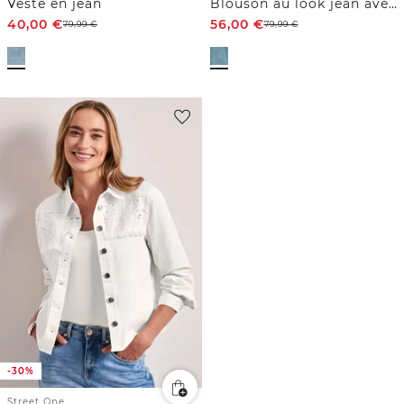
Veste en jean
Blouson au look jean avec poches
40,00
€
56,00
€
79,99
€
79,99
€
-30%
Street One