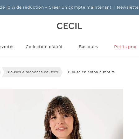
de 10 % de réduction
– Créer un compte maintenant
|
Newslette
nvoités
Collection d’août
Basiques
Petits prix
Blouses à manches courtes
Blouse en coton à motifs