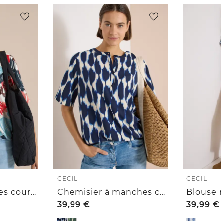
CECIL
CECIL
Blouse à manches courtes avec col fendu
Chemisier à manches courtes, col rond et imprimé
39,99
€
39,99
€