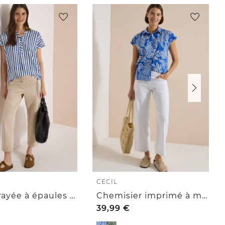
CECIL
Blouse rayée à épaules tombantes
Chemisier imprimé à manches courtes
39,99
€