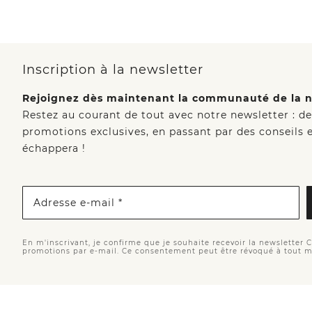
Inscription à la newsletter
Rejoignez dès maintenant la communauté de la n
Restez au courant de tout avec notre newsletter : d
promotions exclusives, en passant par des conseils e
échappera !
Adresse e-mail *
En m'inscrivant, je confirme que je souhaite recevoir la newsletter 
promotions par e-mail. Ce consentement peut être révoqué à tout 