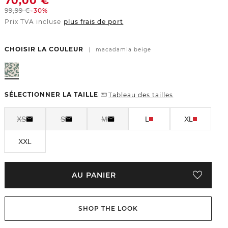
70,00
€
99,99
€
-30%
Prix TVA incluse
plus frais de port
CHOISIR LA COULEUR
|
macadamia beige
SÉLECTIONNER LA TAILLE
Tableau des tailles
|
XS
S
M
L
XL
XXL
AU PANIER
SHOP THE LOOK