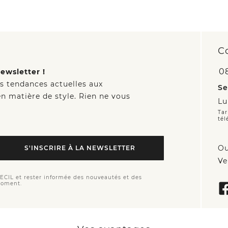
C
0
ewsletter !
es tendances actuelles aux
Se
n matière de style. Rien ne vous
Lu
Tar
tél
Ou
S'INSCRIRE À LA NEWSLETTER
Ve
CECIL et rester informée des nouveautés et des
moment.