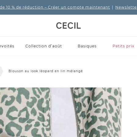
de 10 % de réduction
– Créer un compte maintenant
|
Newslette
nvoités
Collection d’août
Basiques
Petits prix
Blouson au look léopard en lin mélangé