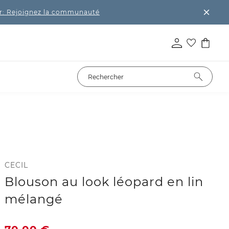
r: Rejoignez la communauté
CECIL
Blouson au look léopard en lin
mélangé