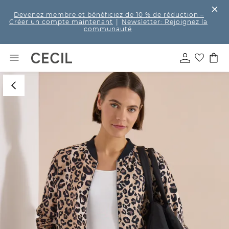
Devenez membre et bénéficiez de 10 % de réduction
–
Créer un compte maintenant
|
Newsletter: Rejoignez la
communauté