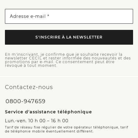
Adresse e-mail *
S'INSCRIRE À LA NEWSLETTER
En m'inscrivant, je confirme que je souhaite recevoir la
newsletter CECIL et rester informée des nouveautés et des
promotions par e-mail. Ce consentement peut être
révoqué à tout moment.
Contactez-nous
0800-947659
Service d'assistance téléphonique
Lun.-ven. 10 h 00 – 16 h 00
Tarif de réseau fixe régulier de votre opérateur téléphonique, tarif
de téléphonie mobile éventuellement différent.