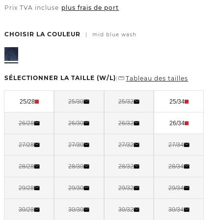
Prix TVA incluse
plus frais de port
CHOISIR LA COULEUR
|
mid blue wash
SÉLECTIONNER LA TAILLE
(W/L)
Tableau des tailles
|
25/28
25/30
25/32
25/34
26/28
26/30
26/32
26/34
27/28
27/30
27/32
27/34
28/28
28/30
28/32
28/34
29/28
29/30
29/32
29/34
30/28
30/30
30/32
30/34