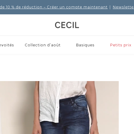
de 10 % de réduction
– Créer un compte maintenant
|
Newslette
nvoités
Collection d’août
Basiques
Petits prix