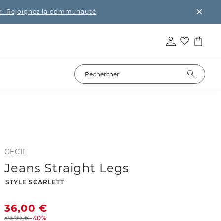
r: Rejoignez la communauté
CECIL
Jeans Straight Legs
-
STYLE SCARLETT
36,00
€
59,99
€
-40%